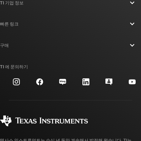
TI 기업 정보
TI 기업 정보 개요
빠른 링크
채용
연락처
뉴스룸
구매
TI E2E™ 설계 지원 포럼
우리의 이야기 | 칩을 만드는 사람들
TI API 제품군
대체품 검색
TI 에 문의하기
이벤트
myTI 회사 계정
고객 지원 센터
투자 관계
배송, 결제 및 세금
패키징
제조
주문 FAQ
품질 및 안정성
사회 공헌
공인 유통업체
myTI 계정 FAQ
텍사스 인스트루먼트는 수십 년 동안 계속해서 발전해 왔습니다. TI는