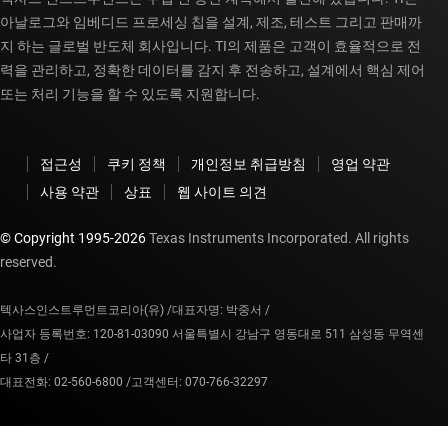
아날로그와 임베디드 프로세싱 칩을 설계, 제조, 테스트 그리고 판매까
지 하는 글로벌 반도체 회사입니다. TI의 제품은 고객이 효율적으로 전
력을 관리하고, 정확한 데이터를 감지 후 전송하고, 설계에서 핵심 제어
또는 처리 기능을 할 수 있도록 지원합니다.
접근성
쿠키 정책
개인정보 취급방침
영업 약관
사용 약관
상표
웹 사이트 의견
© Copyright 1995-
2026
Texas Instruments Incorporated. All rights
reserved.
텍사스인스트루먼트코리아(유) /
대표자명: 박중서 /
사업자 등록번호: 120-81-03090 서울특별시 강남구 영동대로 511 삼성동 무역센
타 31층 /
대표전화: 02-560-6800 /
고객센터: 070-766-32297