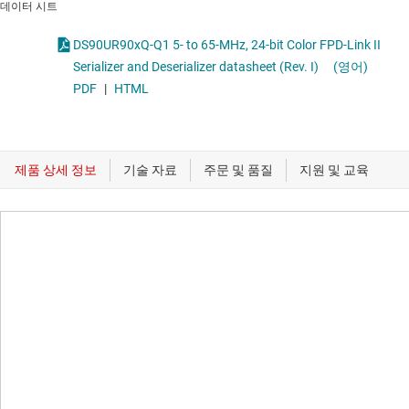
데이터 시트
DS90UR90xQ-Q1 5- to 65-MHz, 24-bit Color FPD-Link II
Serializer and Deserializer datasheet (Rev. I)
(영어)
PDF
|
HTML