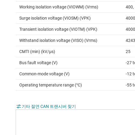
Working isolation voltage (VIOWM) (Vrms)
400,
Surge isolation voltage (VIOSM) (VPK)
400
Transient isolation voltage (VIOTM) (VPK)
400
Withstand isolation voltage (VISO) (Vrms)
424
CMTI (min) (kV/µs)
25
Bus fault voltage (V)
-27 t
Common-mode voltage (V)
-12 t
Operating temperature range (°C)
-55 
기타 절연 CAN 트랜시버 찾기