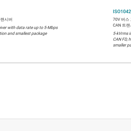
ISO1042
 트랜시버
70V 버
CAN 트
ver with data rate up to 5-Mbps
ction and smallest package
5-kVrms i
CAN FD, h
smaller p