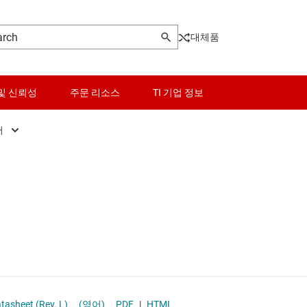
대체품
및 신뢰성
주문 리소스
TI 기업 정보
버
2C 아이솔레이터
센서
SB 아이솔레이터
스위치 및 멀티플렉서
연 CAN 트랜시버
오디오, 햅틱, 피에조
연 LVDS 버퍼
인터페이스
연 RS-485 트랜시버
전력 관리
tasheet (Rev. L)
(영어)
PDF
|
HTML