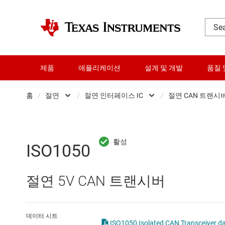
제품
애플리케이션
설계 및 개발
품질 
홈
/
절연
/
절연 인터페이스 IC
/
절연 CAN 트랜시
DLP 제품
Opto 에뮬레이터
I
RF 및 마이크로파
Other isolation
U
ISO1050
다이 및 웨이퍼 서비스
디지털 아이솔레이터
절
절연 5V CAN 트랜시버
데이터 컨버터
신호 아이솔레이터용 전원
절
로직 및 전압 변환
절연 ADC
절
데이터 시트
ISO1050 Isolated CAN Transceiver da