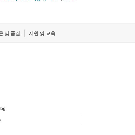
연 디지털 입력
절연
증폭기
클록 및 타이밍
패시브 및 개별
log
c