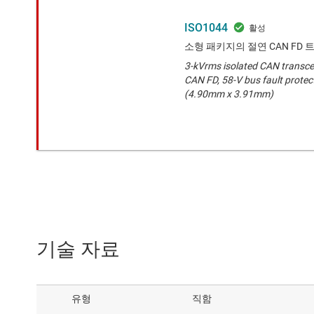
ISO1044
소형 패키지의 절연 CAN FD
3-kVrms isolated CAN transcei
CAN FD, 58-V bus fault prote
(4.90mm x 3.91mm)
기술 자료