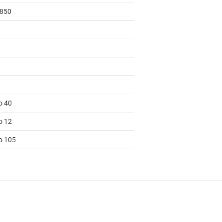
 850
0
0
3
o 40
o 12
to 105