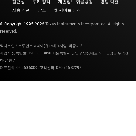
접근성
쿠키 정책
개인정보 취급방침
영업 약관
사용 약관
상표
웹 사이트 의견
© Copyright 1995-
2026
Texas Instruments Incorporated. All rights
reserved.
텍사스인스트루먼트코리아(유) /
대표자명: 박중서 /
사업자 등록번호: 120-81-03090 서울특별시 강남구 영동대로 511 삼성동 무역센
타 31층 /
대표전화: 02-560-6800 /
고객센터: 070-766-32297