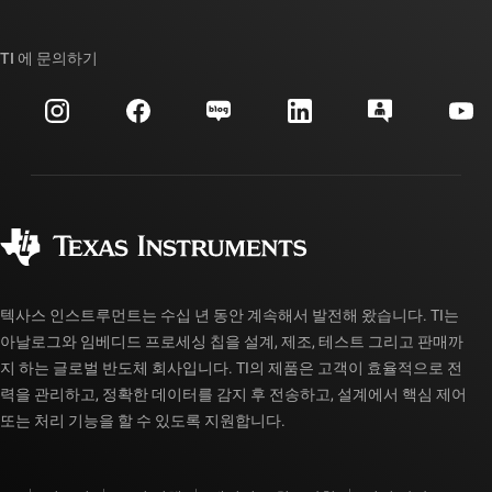
TI E2E™ 설계 지원 포럼
우리의 이야기 | 칩을 만드는 사람들
TI API 제품군
대체품 검색
TI 에 문의하기
이벤트
myTI 회사 계정
고객 지원 센터
투자 관계
배송, 결제 및 세금
패키징
제조
주문 FAQ
품질 및 안정성
사회 공헌
공인 유통업체
myTI 계정 FAQ
텍사스 인스트루먼트는 수십 년 동안 계속해서 발전해 왔습니다. TI는
아날로그와 임베디드 프로세싱 칩을 설계, 제조, 테스트 그리고 판매까
지 하는 글로벌 반도체 회사입니다. TI의 제품은 고객이 효율적으로 전
력을 관리하고, 정확한 데이터를 감지 후 전송하고, 설계에서 핵심 제어
또는 처리 기능을 할 수 있도록 지원합니다.