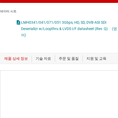
데이터 시트
LMH0341/041/071/051 3Gbps, HD, SD, DVB-ASI SDI
Deserializr w/Loopthru & LVDS I/F datasheet (Rev. Q)
(영
어)