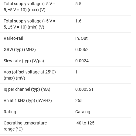
Total supply voltage (+5 V =
5.5
5, ±5 V = 10) (max) (V)
Total supply voltage (+5 V =
1.6
5, ±5 V = 10) (min) (V)
Rail-to-rail
In, Out
GBW (typ) (MHz)
0.0062
Slew rate (typ) (V/µs)
0.0024
Vos (offset voltage at 25°C)
1
(max) (mV)
Iq per channel (typ) (mA)
0.000351
Vn at 1 kHz (typ) (nV√Hz)
255
Rating
Catalog
Operating temperature
-40 to 125
range (°C)