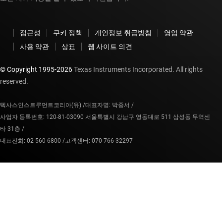
접근성
쿠키 정책
개인정보 취급방침
영업 약관
사용 약관
상표
웹 사이트 의견
© Copyright 1995-
2026
Texas Instruments Incorporated. All rights
reserved.
텍사스인스트루먼트코리아(유) /
대표자명: 박중서 /
사업자 등록번호: 120-81-03090 서울특별시 강남구 영동대로 511 삼성동 무역센
타 31층 /
대표전화: 02-560-6800 /
고객센터: 070-766-32297