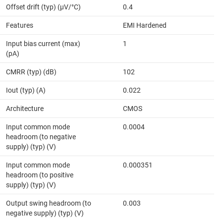
Offset drift (typ) (µV/°C)
0.4
Features
EMI Hardened
Input bias current (max)
1
(pA)
CMRR (typ) (dB)
102
Iout (typ) (A)
0.022
Architecture
CMOS
Input common mode
0.0004
headroom (to negative
supply) (typ) (V)
Input common mode
0.000351
headroom (to positive
supply) (typ) (V)
Output swing headroom (to
0.003
negative supply) (typ) (V)