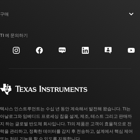
채용
연락처
뉴스룸
구매
TI E2E™ 설계 지원 포럼
우리의 이야기 | 칩을 만드는 사람들
TI API 제품군
대체품 검색
TI 에 문의하기
이벤트
myTI 회사 계정
고객 지원 센터
투자 관계
배송, 결제 및 세금
패키징
제조
주문 FAQ
품질 및 안정성
사회 공헌
공인 유통업체
myTI 계정 FAQ
텍사스 인스트루먼트는 수십 년 동안 계속해서 발전해 왔습니다. TI는
아날로그와 임베디드 프로세싱 칩을 설계, 제조, 테스트 그리고 판매까
지 하는 글로벌 반도체 회사입니다. TI의 제품은 고객이 효율적으로 전
력을 관리하고, 정확한 데이터를 감지 후 전송하고, 설계에서 핵심 제어
또는 처리 기능을 할 수 있도록 지원합니다.