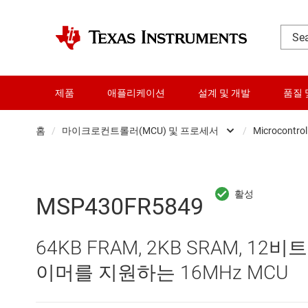
제품
애플리케이션
설계 및 개발
품질 
홈
/
마이크로컨트롤러(MCU) 및 프로세서
/
Microcontrol
DLP 제품
RF 및 마이크로파
MSP430FR5849
다이 및 웨이퍼 서비스
64KB FRAM, 2KB SRAM, 12비트 
데이터 컨버터
이머를 지원하는 16MHz MCU
로직 및 전압 변환