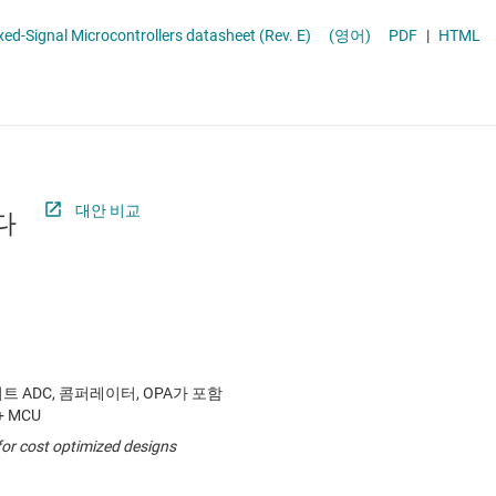
절연
차량용 MCU
MSP430FR586x, MSP430FR584x Mixed-Signal Microcontrollers datasheet (Rev. E)
(영어)
PDF
|
HTML
증폭기
클록 및 타이밍
패시브 및 개별
대안 비교
다
2비트 ADC, 콤퍼레이터, OPA가 포함
+ MCU
or cost optimized designs