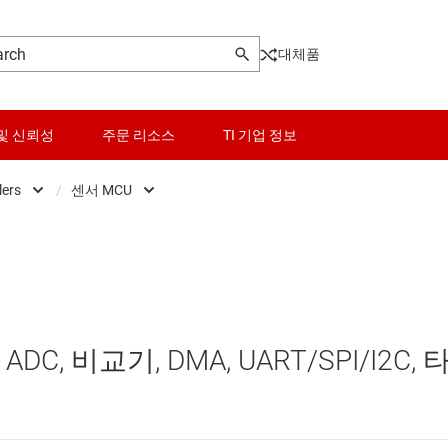
대체품
및 신뢰성
주문 리소스
TI 기업 정보
lers
/
센서 MCU
Microcontrollers
센서
Low-power MCUs
마이크로프로세서 및 DSP
스위치 및 멀티플렉서
범용 MCU
오디오, 햅틱, 피에조
센서 MCU
ADC, 비교기, DMA, UART/SPI/I2C, 
인터페이스
실시간 디지털 전원 MCU
전력 관리
실시간 모터 컨트롤 및 자동화 MCU