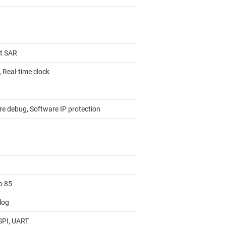
it SAR
 Real-time clock
re debug, Software IP protection
o 85
log
 SPI, UART