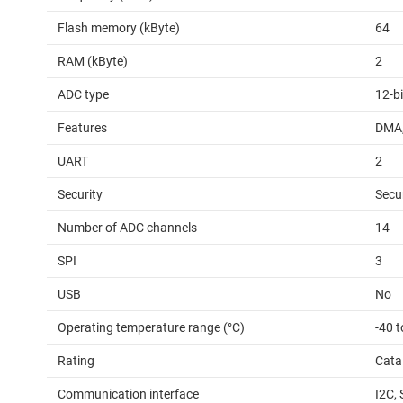
Flash memory (kByte)
64
RAM (kByte)
2
ADC type
12-b
Features
DMA,
UART
2
Security
Secu
Number of ADC channels
14
SPI
3
USB
No
Operating temperature range (°C)
-40 t
Rating
Cata
Communication interface
I2C,