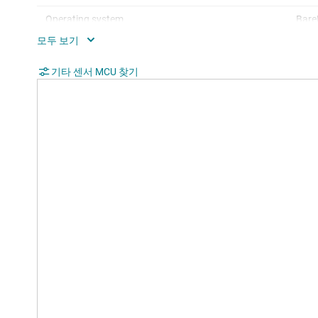
Operating system
Bare
Hardware accelerators
0
Nonvolatile memory (kByte)
기타 센서 MCU 찾기
64
Number of GPIOs
33
Number of I2Cs
1