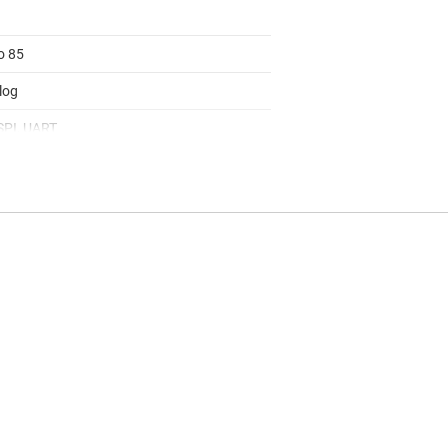
o 85
log
 SPI, UART
Metal (No OS), TI RTOS