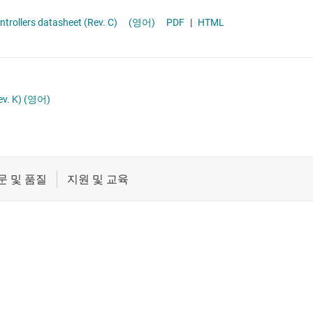
절연
차량용 MCU
rollers datasheet (Rev. C)
(영어)
PDF
|
HTML
증폭기
클록 및 타이밍
패시브 및 개별
v. K)
(영어)