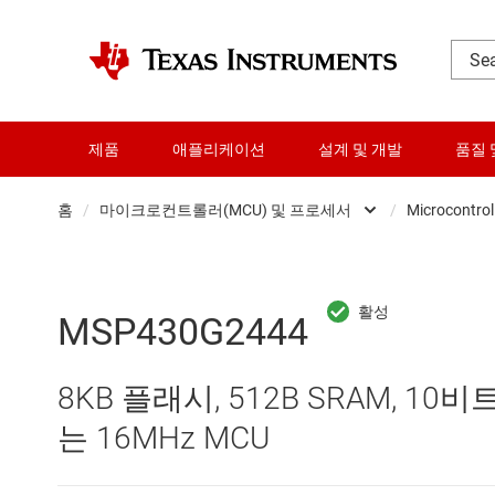
제품
애플리케이션
설계 및 개발
품질 
홈
/
마이크로컨트롤러(MCU) 및 프로세서
/
Microcontrol
DLP 제품
RF 및 마이크로파
MSP430G2444
다이 및 웨이퍼 서비스
8KB 플래시, 512B SRAM, 10비
데이터 컨버터
는 16MHz MCU
로직 및 전압 변환