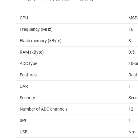
CPU
MSP
Frequency (MHz)
16
Flash memory (kByte)
8
RAM (kByte)
0.5
ADC type
10-b
Features
Real-
UART
1
Security
Secu
Number of ADC channels
12
SPI
1
USB
No