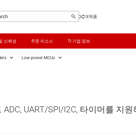
대체품
및 신뢰성
주문 리소스
TI 기업 정보
lers
/
Low-power MCUs
Microcontrollers
센서
Low-power MCUs
마이크로프로세서 및 DSP
스위치 및 멀티플렉서
범용 MCU
오디오, 햅틱, 피에조
센서 MCU
트 ADC, UART/SPI/I2C, 타이머를 지
인터페이스
실시간 디지털 전원 MCU
전력 관리
실시간 모터 컨트롤 및 자동화 MCU