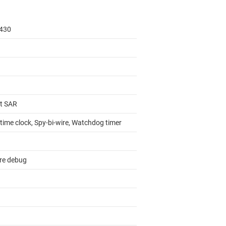
430
it SAR
time clock, Spy-bi-wire, Watchdog timer
re debug