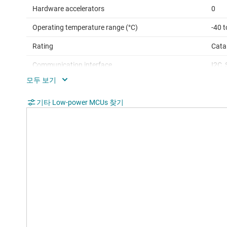
Hardware accelerators
0
Operating temperature range (°C)
-40 t
Rating
Cata
Communication interface
I2C,
Operating system
Bare
Nonvolatile memory (kByte)
기타 Low-power MCUs 찾기
8
Number of GPIOs
32
Number of I2Cs
1