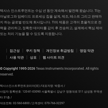
텍사스 인스트루먼트는 수십 년 동안 계속해서 발전해 왔습니다. TI는
아날로그와 임베디드 프로세싱 칩을 설계, 제조, 테스트 그리고 판매까
지 하는 글로벌 반도체 회사입니다. TI의 제품은 고객이 효율적으로 전
력을 관리하고, 정확한 데이터를 감지 후 전송하고, 설계에서 핵심 제어
또는 처리 기능을 할 수 있도록 지원합니다.
접근성
쿠키 정책
개인정보 취급방침
영업 약관
사용 약관
상표
웹 사이트 의견
© Copyright 1995-
2026
Texas Instruments Incorporated. All rights
reserved.
텍사스인스트루먼트코리아(유) /
대표자명: 박중서 /
사업자 등록번호: 120-81-03090 서울특별시 강남구 영동대로 511 삼성동 무역센
타 31층 /
대표전화: 02-560-6800 /
고객센터: 070-766-32297