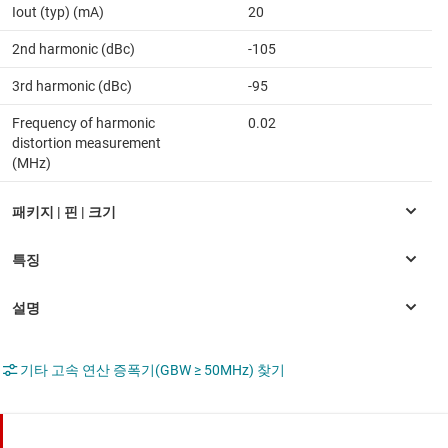
Iout (typ) (mA)
20
2nd harmonic (dBc)
-105
3rd harmonic (dBc)
-95
Frequency of harmonic
0.02
distortion measurement
(MHz)
기타 고속 연산 증폭기(GBW ≥ 50MHz) 찾기