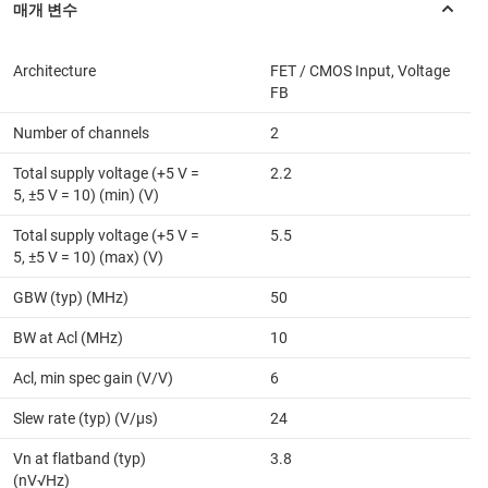
Architecture
FET / CMOS Input, Voltage
FB
Number of channels
2
Total supply voltage (+5 V =
2.2
5, ±5 V = 10) (min) (V)
Total supply voltage (+5 V =
5.5
5, ±5 V = 10) (max) (V)
GBW (typ) (MHz)
50
BW at Acl (MHz)
10
Acl, min spec gain (V/V)
6
Slew rate (typ) (V/µs)
24
Vn at flatband (typ)
3.8
(nV√Hz)