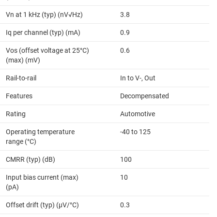
Vn at 1 kHz (typ) (nV√Hz)
3.8
Iq per channel (typ) (mA)
0.9
Vos (offset voltage at 25°C)
0.6
(max) (mV)
Rail-to-rail
In to V-, Out
Features
Decompensated
Rating
Automotive
Operating temperature
-40 to 125
range (°C)
CMRR (typ) (dB)
100
Input bias current (max)
10
(pA)
Offset drift (typ) (µV/°C)
0.3