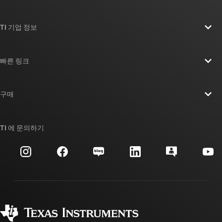
TI 기업 정보
TI 기업 정보 개요
빠른 링크
채용
연락처
뉴스룸
구매
TI E2E™ 설계 지원 포럼
우리의 이야기 | 칩을 만드는 사람들
TI API 제품군
대체품 검색
TI 에 문의하기
이벤트
myTI 회사 계정
고객 지원 센터
투자 관계
배송, 결제 및 세금
패키징
제조
주문 FAQ
품질 및 안정성
사회 공헌
공인 유통업체
myTI 계정 FAQ