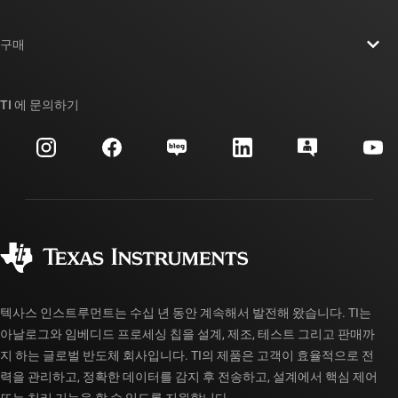
채용
연락처
뉴스룸
구매
TI E2E™ 설계 지원 포럼
우리의 이야기 | 칩을 만드는 사람들
TI API 제품군
대체품 검색
TI 에 문의하기
이벤트
myTI 회사 계정
고객 지원 센터
투자 관계
배송, 결제 및 세금
패키징
제조
주문 FAQ
품질 및 안정성
사회 공헌
공인 유통업체
myTI 계정 FAQ
텍사스 인스트루먼트는 수십 년 동안 계속해서 발전해 왔습니다. TI는
아날로그와 임베디드 프로세싱 칩을 설계, 제조, 테스트 그리고 판매까
지 하는 글로벌 반도체 회사입니다. TI의 제품은 고객이 효율적으로 전
력을 관리하고, 정확한 데이터를 감지 후 전송하고, 설계에서 핵심 제어