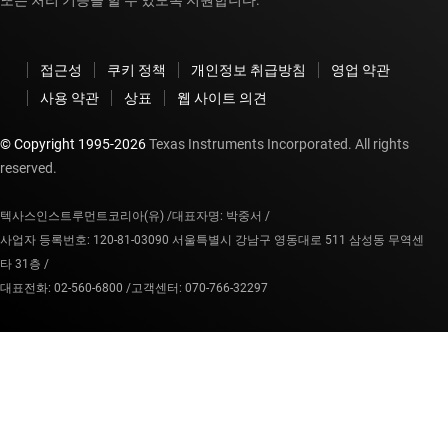
또는 처리 기능을 할 수 있도록 지원합니다.
접근성
쿠키 정책
개인정보 취급방침
영업 약관
사용 약관
상표
웹 사이트 의견
© Copyright 1995-
2026
Texas Instruments Incorporated. All rights
reserved.
텍사스인스트루먼트코리아(유) /
대표자명: 박중서 /
사업자 등록번호: 120-81-03090 서울특별시 강남구 영동대로 511 삼성동 무역센
타 31층 /
대표전화: 02-560-6800 /
고객센터: 070-766-32297