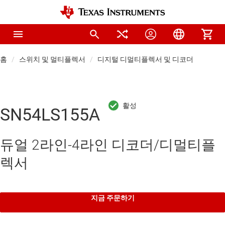
홈
스위치 및 멀티플렉서
디지털 디멀티플렉서 및 디코더
SN54LS155A
듀얼 2라인-4라인 디코더/디멀티플
렉서
지금 주문하기