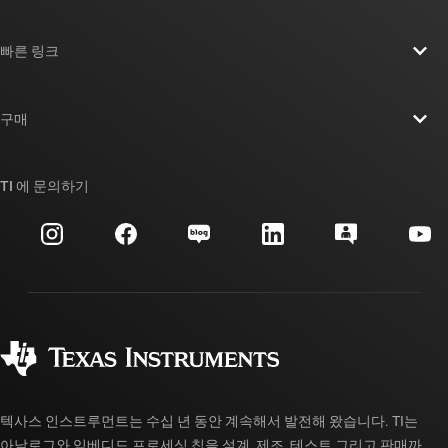
TI 기업 정보 개요
빠른 링크
채용
연락처
뉴스룸
구매
TI E2E™ 설계 지원 포럼
우리의 이야기 | 칩을 만드는 사람들
TI API 제품군
대체품 검색
TI 에 문의하기
이벤트
myTI 회사 계정
고객 지원 센터
투자 관계
배송, 결제 및 세금
패키징
제조
주문 FAQ
품질 및 안정성
사회 공헌
공인 유통업체
myTI 계정 FAQ
텍사스 인스트루먼트는 수십 년 동안 계속해서 발전해 왔습니다. TI는
아날로그와 임베디드 프로세싱 칩을 설계, 제조, 테스트 그리고 판매까