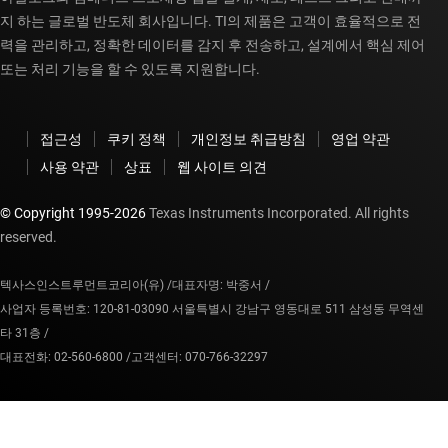
지 하는 글로벌 반도체 회사입니다. TI의 제품은 고객이 효율적으로 전
력을 관리하고, 정확한 데이터를 감지 후 전송하고, 설계에서 핵심 제어
또는 처리 기능을 할 수 있도록 지원합니다.
접근성
쿠키 정책
개인정보 취급방침
영업 약관
사용 약관
상표
웹 사이트 의견
© Copyright 1995-
2026
Texas Instruments Incorporated. All rights
reserved.
텍사스인스트루먼트코리아(유) /
대표자명: 박중서 /
사업자 등록번호: 120-81-03090 서울특별시 강남구 영동대로 511 삼성동 무역센
타 31층 /
대표전화: 02-560-6800 /
고객센터: 070-766-32297