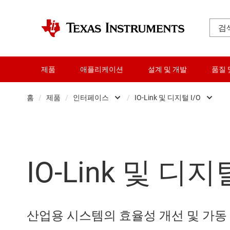
제품
애플리케이션
설계 및 개발
품질 
홈
/
제품
/
인터페이스
/
IO-Link 및 디지털 I/O
증폭기
CAN 트랜시버
오디오, 햅틱, 피에조
이더넷 IC
IO-Link 및 디지털
클록 및 타이밍
HDMI, 디스플레
데이터 컨버터
고속 시리얼
다이 및 웨이퍼 서비스
I2C, I3C 및 SPI
산업용 시스템의 효율성 개선 및 가동