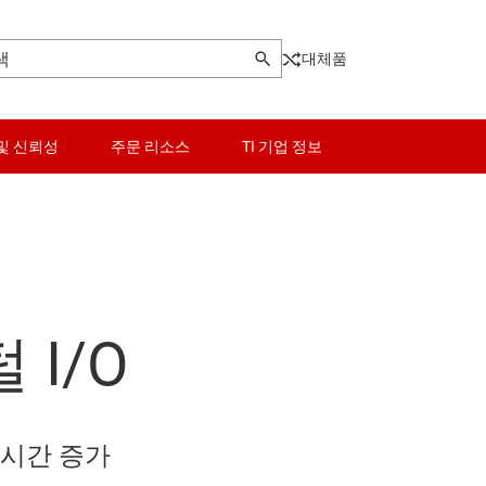
대체품
및 신뢰성
주문 리소스
TI 기업 정보
로직 및 전압 변환
광 네트워킹 IC
마이크로컨트롤러(MCU) 및 프로세서
기타 인터페이스
 I/O
이 포트 및 MIPI IC
모터 드라이버
PCIe, SAS 및 SATA IC
라이저/디시리얼라이저
전력 관리
RS-232 트랜시버
 IC
RF 및 마이크로파
RS-485 및 RS-422 트랜시버
 시간 증가