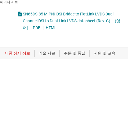
데이터 시트
SN65DSI85 MIPI® DSI Bridge to FlatLink LVDS Dual
Channel DSI to Dual-Link LVDS datasheet (Rev. G)
(영
어)
PDF
|
HTML