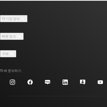
TI 기업 정보
TI 기업 정보 개요
빠른 링크
채용
연락처
뉴스룸
구매
TI E2E™ 설계 지원 포럼
우리의 이야기 | 칩을 만드는 사람들
TI API 제품군
대체품 검색
TI 에 문의하기
이벤트
myTI 회사 계정
고객 지원 센터
투자 관계
배송, 결제 및 세금
패키징
제조
주문 FAQ
품질 및 안정성
사회 공헌