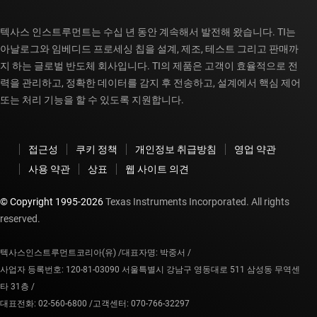
텍사스 인스트루먼트는 수십 년 동안 계속해서 발전해 왔습니다. TI는
아날로그와 임베디드 프로세싱 칩을 설계, 제조, 테스트 그리고 판매까
지 하는 글로벌 반도체 회사입니다. TI의 제품은 고객이 효율적으로 전
력을 관리하고, 정확한 데이터를 감지 후 전송하고, 설계에서 핵심 제어
또는 처리 기능을 할 수 있도록 지원합니다.
접근성
쿠키 정책
개인정보 취급방침
영업 약관
사용 약관
상표
웹 사이트 의견
© Copyright 1995-
2026
Texas Instruments Incorporated. All rights
reserved.
텍사스인스트루먼트코리아(유) /
대표자명: 박중서 /
사업자 등록번호: 120-81-03090 서울특별시 강남구 영동대로 511 삼성동 무역센
타 31층 /
대표전화: 02-560-6800 /
고객센터: 070-766-32297