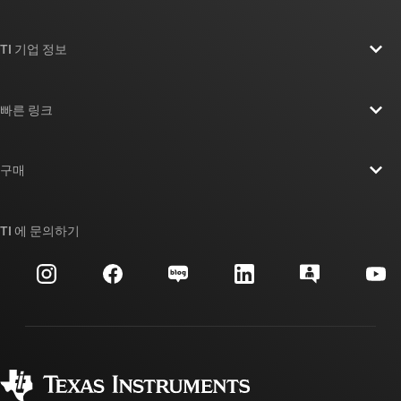
TI 기업 정보
TI 기업 정보 개요
빠른 링크
채용
연락처
뉴스룸
구매
TI E2E™ 설계 지원 포럼
우리의 이야기 | 칩을 만드는 사람들
TI API 제품군
대체품 검색
TI 에 문의하기
이벤트
myTI 회사 계정
고객 지원 센터
투자 관계
배송, 결제 및 세금
패키징
제조
주문 FAQ
품질 및 안정성
사회 공헌
공인 유통업체
myTI 계정 FAQ