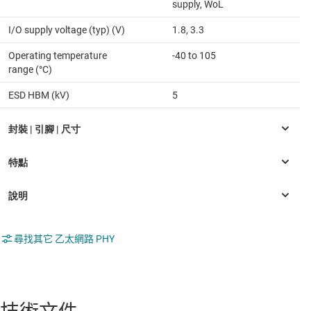
supply, WoL
I/O supply voltage (typ) (V)
1.8, 3.3
Operating temperature
-40 to 105
range (°C)
ESD HBM (kV)
5
尋找其它 乙太網路 PHY