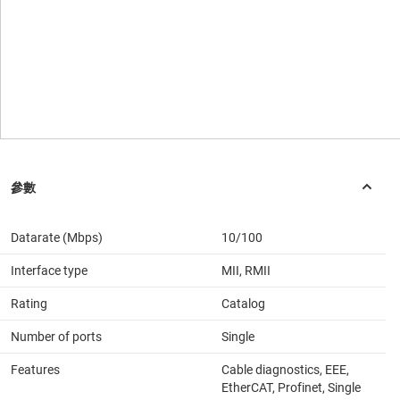
Datarate (Mbps)
10/100
Interface type
MII, RMII
Rating
Catalog
Number of ports
Single
Features
Cable diagnostics, EEE,
EtherCAT, Profinet, Single