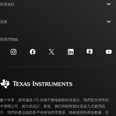
快速連結
人才招募
聯絡我們
新聞室
采購
TI E2E™ 設計支援論壇
我們的故事 | 晶片幕後
TI API 套件
交互參考搜索
與我們聯絡
活動
myTI 公司帳戶
客戶支援中心
投資人關系
運送、付款與稅金
封裝
製造
訂購 FAQ
品質與可靠性
企業公民
授權經銷商
myTI 帳戶常見問題解答
數十年來，德州儀器 (TI) 持續不懈地推動科技進步。我們是全球性的
半導體公司，致力於設計、製造、測試和銷售類比及嵌入式處理晶
片。我們的產品協助客戶有效地管理電源、精確感測與傳送數據，並