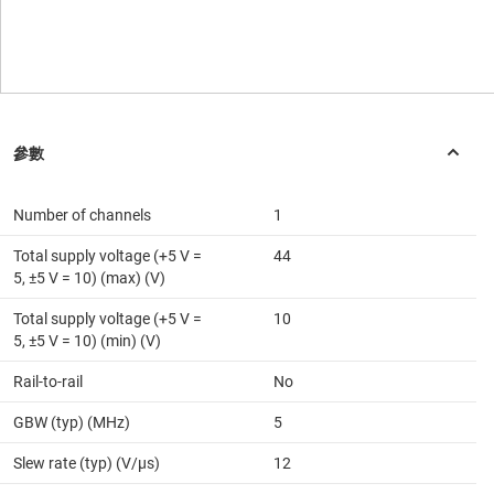
Number of channels
1
Total supply voltage (+5 V =
44
5, ±5 V = 10) (max) (V)
Total supply voltage (+5 V =
10
5, ±5 V = 10) (min) (V)
Rail-to-rail
No
GBW (typ) (MHz)
5
Slew rate (typ) (V/µs)
12