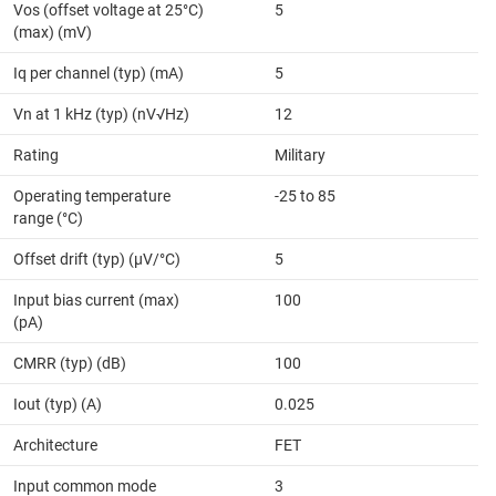
Vos (offset voltage at 25°C)
5
(max) (mV)
Iq per channel (typ) (mA)
5
Vn at 1 kHz (typ) (nV√Hz)
12
Rating
Military
Operating temperature
-25 to 85
range (°C)
Offset drift (typ) (µV/°C)
5
Input bias current (max)
100
(pA)
CMRR (typ) (dB)
100
Iout (typ) (A)
0.025
Architecture
FET
Input common mode
3