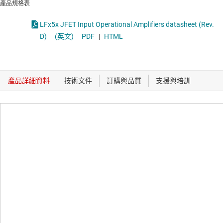
產品規格表
LFx5x JFET Input Operational Amplifiers datasheet (Rev.
D)
(英文)
PDF
|
HTML