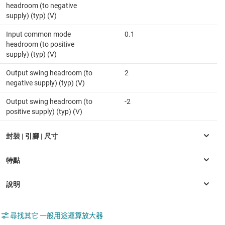
headroom (to negative
supply) (typ) (V)
Input common mode
0.1
headroom (to positive
supply) (typ) (V)
Output swing headroom (to
2
negative supply) (typ) (V)
Output swing headroom (to
-2
positive supply) (typ) (V)
尋找其它 一般用途運算放大器