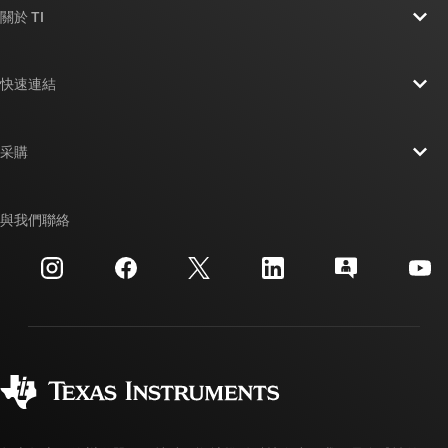
關於 TI
關於 TI 概覽
快速連結
人才招募
聯絡我們
新聞室
采購
TI E2E™ 設計支援論壇
我們的故事 | 晶片幕後
TI API 套件
交互參考搜索
與我們聯絡
活動
myTI 公司帳戶
客戶支援中心
投資人關系
運送、付款與稅金
封裝
製造
訂購 FAQ
品質與可靠性
企業公民
授權經銷商
myTI 帳戶常見問題解答