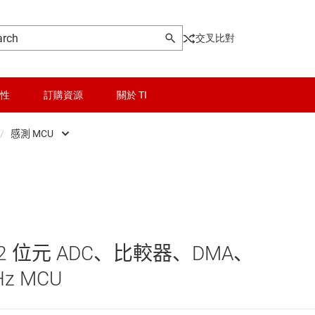
交叉比對
性
訂購資源
關於 TI
/
感測 MCU
ontrollers
晶粒與晶圓服務
Low-power MCUs
器和 DSP
無線連線
即時數位電源 MCU
被動和離散
即時馬達控制與自動化 MCU
、12 位元 ADC、比較器、DMA、
邏輯和電壓轉換
感測 MCU
Hz MCU
隔離
車用 MCU