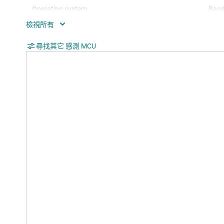
Operating system
Bare
Hardware accelerators
0
Nonvolatile memory (kByte)
尋找其它 感測 MCU
32
Number of GPIOs
33
Number of I2Cs
1