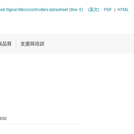
電池管理 IC
通用型 MCU
MSP430FR586x, MSP430FR584x Mixed-Signal Microcontrollers datasheet (Rev. E)
(英文)
PDF
|
HTML
電源管理
音訊、觸覺和壓電
馬達驅動器
430