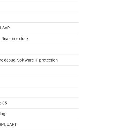
it SAR
 Real-time clock
re debug, Software IP protection
o 85
log
 SPI, UART