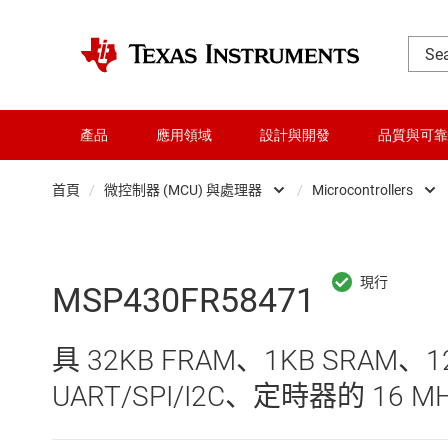
產品
應用領域
設計與開發
品質與可靠
首頁
/
微控制器 (MCU) 與處理器
/
Microcontrollers
DLP 產品
Microc
交換器與多工器
微處理
MSP430FR58471
介面
具 32KB FRAM、1KB SRAM
射頻 (RF) 與微波
UART/SPI/I2C、定時器的 16 M
微控制器 (MCU) 與處理器