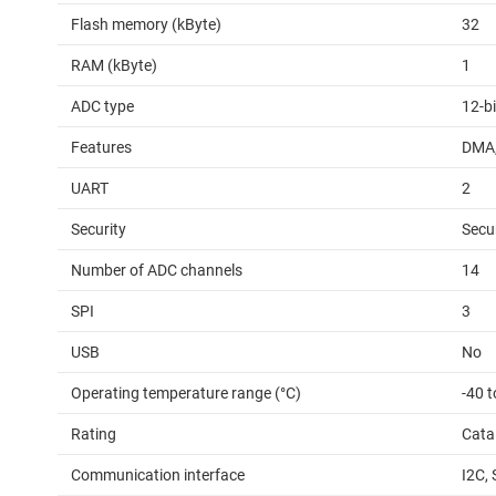
Flash memory (kByte)
32
RAM (kByte)
1
ADC type
12-b
Features
DMA,
UART
2
Security
Secu
Number of ADC channels
14
SPI
3
USB
No
Operating temperature range (°C)
-40 t
Rating
Cata
Communication interface
I2C,