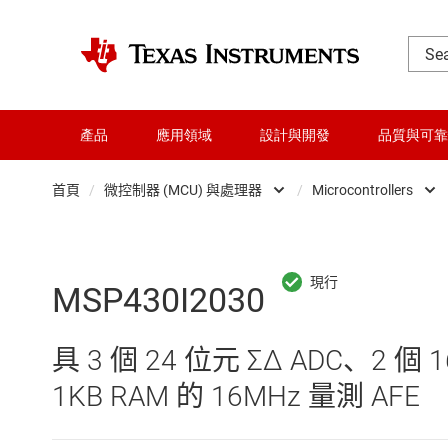
產品
應用領域
設計與開發
品質與可靠
首頁
/
微控制器 (MCU) 與處理器
/
Microcontrollers
DLP 產品
Microc
交換器與多工器
微處理
MSP430I2030
介面
具 3 個 24 位元 ΣΔ ADC、2
射頻 (RF) 與微波
1KB RAM 的 16MHz 量測 AFE
微控制器 (MCU) 與處理器