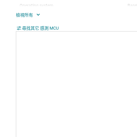
Operating system
Bare
Hardware accelerators
0
Nonvolatile memory (kByte)
尋找其它 感測 MCU
16
Number of GPIOs
16
Number of I2Cs
1