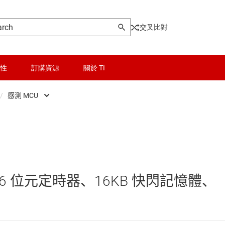
交叉比對
性
訂購資源
關於 TI
/
感測 MCU
ontrollers
晶粒與晶圓服務
Low-power MCUs
器和 DSP
無線連線
即時數位電源 MCU
被動和離散
即時馬達控制與自動化 MCU
 個 16 位元定時器、16KB 快閃記憶體、
邏輯和電壓轉換
感測 MCU
隔離
車用 MCU