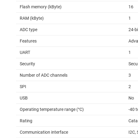
Flash memory (kByte)
16
RAM (kByte)
1
ADC type
24-b
Features
Adva
UART
1
Security
Secu
Number of ADC channels
3
SPI
2
USB
No
Operating temperature range (°C)
-40 
Rating
Cata
Communication interface
I2C,