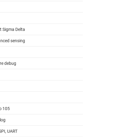
it Sigma Delta
nced sensing
re debug
to 105
log
 SPI, UART