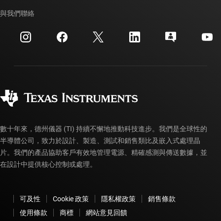
我們的故事 | 晶片幕後
TI API 套件
交互參考搜索
與我們聯絡
活動
myTI 公司帳戶
客戶支援中心
投資人關系
運送、付款與稅金
封裝
製造
訂購 FAQ
品質與可靠性
企業公民
授權經銷商
myTI 帳戶常見問題解答
數十年來，德州儀器 (TI) 持續不懈地推動科技進步。我們是全球性的
半導體公司，致力於設計、製造、測試和銷售類比及嵌入式處理晶
片。我們的產品協助客戶有效地管理電源、精確感測與傳送數據，並
在設計中提供核心控制或處理。
可及性
Cookie 政策
隱私權政策
銷售條款
使用條款
商標
網站意見回饋