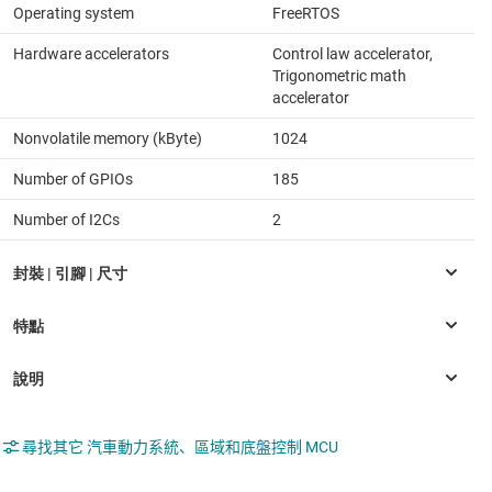
Operating system
FreeRTOS
Hardware accelerators
Control law accelerator,
Trigonometric math
accelerator
Nonvolatile memory (kByte)
1024
Number of GPIOs
185
Number of I2Cs
2
尋找其它 汽車動力系統、區域和底盤控制 MCU