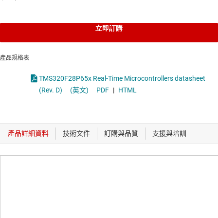
立即訂購
產品規格表
TMS320F28P65x Real-Time Microcontrollers datasheet
(Rev. D)
(英文)
PDF
|
HTML