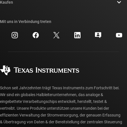
Newsroom
Kaufen
TI E2E™-Design-Support-Foren
Unsere Geschichten | Hinter dem Chip
API-Suiten von TI
Querverweis-Suche
Mit uns in Verbindung treten
Veranstaltungen
myTI-Firmenkonto
Kundensupportzentrum
Investorenbeziehungen
Versand, Zahlung und Steuern
Gehäuse
Fertigung
Häufig gestellte Fragen zu Bestellungen
Qualität & Zuverlässigkeit
Gesellschaftliches Engagement
Autorisierte Händler
myTI-Konto FAQs
Schon seit Jahrzehnten trägt Texas Instruments zum Fortschritt bei.
Wir sind ein globales Halbleiterunternehmen, das analoge &
eingebettete Verarbeitungschips entwickelt, herstellt, testet &
vertreibt. Unsere Produkte unterstützen unsere Kunden bei der
effizienten Verwaltung der Stromversorgung, der genauen Erfassung
& Übertragung von Daten & der Bereitstellung der zentralen Steuerung