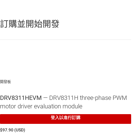
C2000 (LAUNCHXL-F280049C) InstaSPIN GUI 相容性
訂購並開始開發
DRV8311
—
具有整合式 FET 的 3V 至 20V、3 相無刷直流馬達驅動器
TMS320F280049C
—
具有 100-MHz、FPU、TMU、256-kb 快閃記
憶體、CLA、InstaSPIN-FOC、CLB、PGA、SDFM 的 C2000™ 32 位
元 MCU
開發板
DRV8311HEVM
— DRV8311H three-phase PWM
motor driver evaluation module
登入以進行訂購
$97.90 (USD)