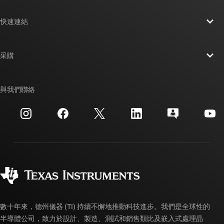
關於 TI 概覽
快速連結
人才招募
聯絡我們
新聞室
采購
TI E2E™ 設計支援論壇
我們的故事 | 晶片幕後
TI API 套件
交互參考搜索
與我們聯絡
活動
myTI 公司帳戶
客戶支援中心
投資人關系
運送、付款與稅金
封裝
製造
訂購 FAQ
品質與可靠性
企業公民
授權經銷商
myTI 帳戶常見問題解答
數十年來，德州儀器 (TI) 持續不懈地推動科技進步。我們是全球性的
半導體公司，致力於設計、製造、測試和銷售類比及嵌入式處理晶