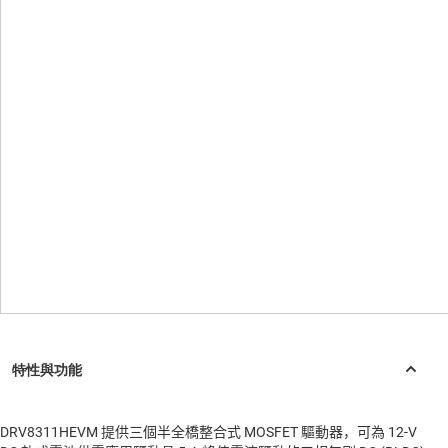
DRV8311HEVM 提供三個半全橋整合式 MOSFET 驅動器，可為 12-V