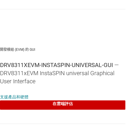
開發模組 (EVM) 的 GUI
DRV8311XEVM-INSTASPIN-UNIVERSAL-GUI
—
DRV8311xEVM InstaSPIN universal Graphical
User Interface
支援產品和硬體
在雲端評估