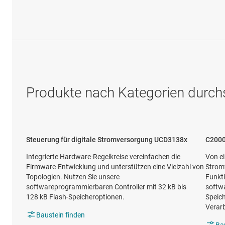
Produkte nach Kategorien durc
Steuerung für digitale Stromversorgung UCD3138x
C2000
Integrierte Hardware-Regelkreise vereinfachen die
Von ei
Firmware-Entwicklung und unterstützen eine Vielzahl von
Strom
Topologien. Nutzen Sie unsere
Funkti
softwareprogrammierbaren Controller mit 32 kB bis
softwa
128 kB Flash-Speicheroptionen.
Speic
Verarb
Baustein finden
Ba