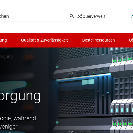
Querverweis
lung
Qualität & Zuverlässigkeit
Bestellressourcen
Üb
sorgung
sorgung
logie, während
weniger