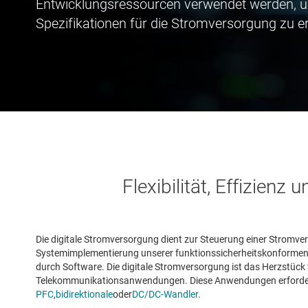
Entwicklungsressourcen verwendet werden, u
Spezifikationen für die Stromversorgung zu er
Flexibilität, Effizien
Die digitale Stromversorgung dient zur Steuerung einer Stromvers
Systemimplementierung unserer funktionssicherheitskonformen B
durch Software. Die digitale Stromversorgung ist das Herzstüc
Telekommunikationsanwendungen. Diese Anwendungen erfordern 
PFC
,
bidirektionale
oder
DC/DC-Wandler
.