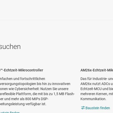
hsuchen
™-Echtzeit-Mikrocontroller
AM26x-Echtzeit-Mikr
nfachen und fortschrittlichen
Das für Industrie- 
versorgungstopologien bis hin zu innovativen
AM26x nutzt ADCs u
onen wie Cybersicherheit: Nutzen Sie unsere
Echtzeit-MCU und bi
reflexible Plattform, die mit bis zu 1,5 MB Flash-
mehreren Kernen, mit 
her und mehr als 800 MIPs DSP-
Kommunikation.
eitungsleistung verfügbar ist.
Baustein finden
ustein finden