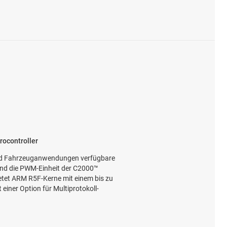
ocontroller
und Fahrzeuganwendungen verfügbare
nd die PWM-Einheit der C2000™
etet ARM R5F-Kerne mit einem bis zu
einer Option für Multiprotokoll-