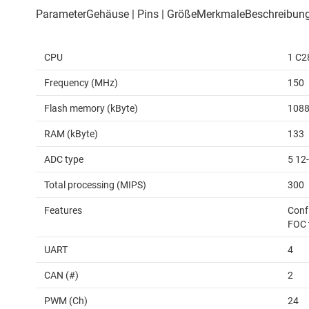
CPU
1 C2
Frequency (MHz)
150
Flash memory (kByte)
108
RAM (kByte)
133
ADC type
5 12
Total processing (MIPS)
300
Features
Conf
FOC 
UART
4
CAN (#)
2
PWM (Ch)
24