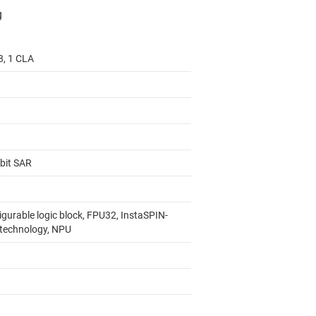
8, 1 CLA
8
-bit SAR
igurable logic block, FPU32, InstaSPIN-
technology, NPU