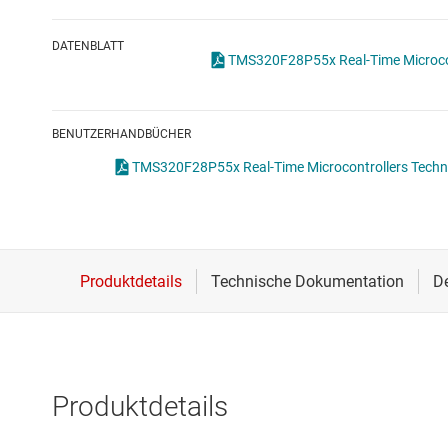
Drahtlose Konnektivität
DATENBLATT
Energiemanagement
TMS320F28P55
HF & Mikrowellen
BENUTZERHANDBÜCHER
Isolierung
TMS320F28P55x Real-Time Microcontrollers Techni
Produktdetails