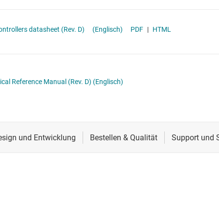
Schnittstelle
Mehrzweck-MCUs
Sensoren
x Real-Time Microcontrollers datasheet (Rev. D)
(Englisch)
PDF
|
HTML
Taktgeber & Timing
Verstärker
cal Reference Manual (Rev. D)
(Englisch)