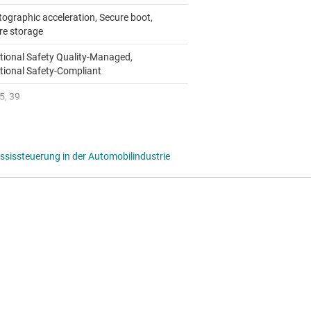
tographic acceleration, Secure boot,
re storage
tional Safety Quality-Managed,
tional Safety-Compliant
5, 39
sissteuerung in der Automobilindustrie
2.0
to 150
motive
 FSI, I2C, LIN, PMBUS, SPI, UART
RTOS