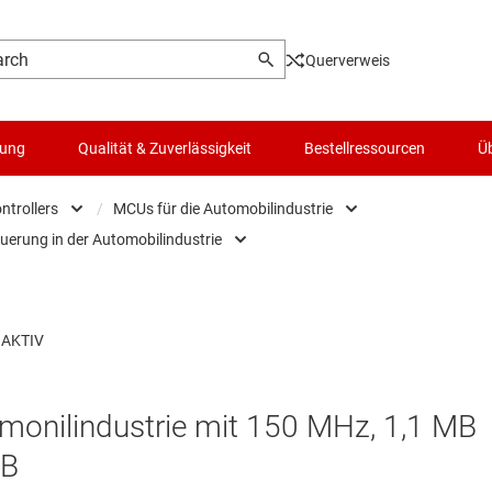
Querverweis
lung
Qualität & Zuverlässigkeit
Bestellressourcen
Üb
ntrollers
/
MCUs für die Automobilindustrie
uerung in der Automobilindustrie
Microcontrollers
Logik- & Spannungsumsetzung
Low-power MCUs
 und Chassissteuerung in der Automobilindustrie
Mikroprozessoren & DSPs
Mikrocontroller (MCUs) & Prozessoren
MCUs für die Automobilindustrie
der Automobilindustrie
Motortreiber
MCUs für die Sensorik
Passiv und diskret
MCUs zur digitalen Stromversorgung in 
monilindustrie mit 150 MHz, 1,1 MB
Schalter und Multiplexer
MCUs zur Echtzeit-Motorsteuerung und
LB