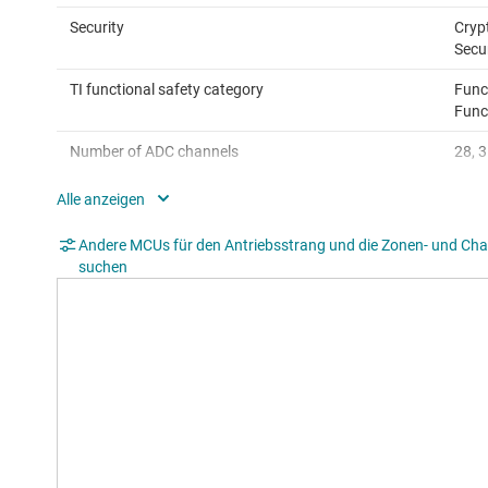
Security
Cryp
Secu
TI functional safety category
Func
Func
Number of ADC channels
28, 3
Direct memory access (Ch)
6
SPI
2
Andere MCUs für den Antriebsstrang und die Zonen- und Chas
suchen
QEP
3
USB
USB 
Operating temperature range (°C)
-40 
Rating
Auto
Communication interface
CAN,
Operating system
Free