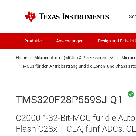
Produkte
Anwendungen
Design und Entwick
Home
/
Mikrocontroller (MCUs) & Prozessoren
/
Microco
/
MCUs für den Antriebsstrang und die Zonen- und Chassisste
Audio, Haptik und Piezo
MCUs für den Antriebsstrang und die Zonen-
Batteriemanagement-ICs
MCUs für die Karosserie und Beleuchtung in 
TMS320F28P559SJ-Q1
Datenwandler
Die- & Wafer-Services
C2000™-32-Bit-MCU für die Auto
DLP-Produkte
Flash C28x + CLA, fünf ADCs, C