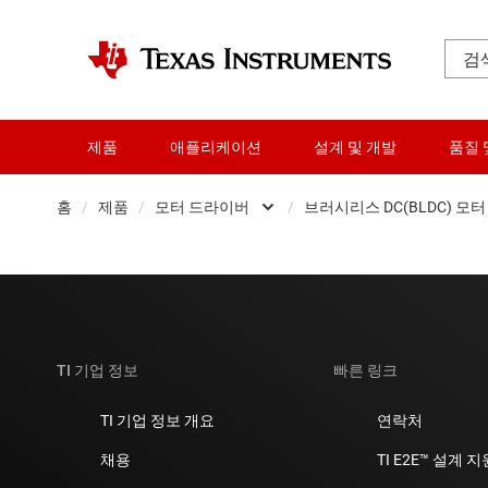
제품
애플리케이션
설계 및 개발
품질 
홈
/
제품
/
모터 드라이버
/
브러시리스 DC(BLDC) 모
증폭기
BDC(브러
오디오, 햅틱, 피에조
브러시리스 
클록 및 타이밍
Gallium nit
TI 기업 정보
빠른 링크
데이터 컨버터
하프 브리
TI 기업 정보 개요
연락처
다이 및 웨이퍼 서비스
절연 게이
채용
TI E2E™ 설계 