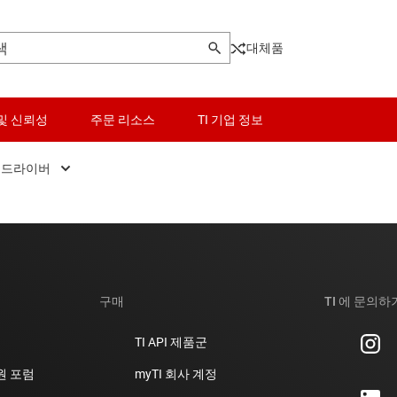
대체품
및 신뢰성
주문 리소스
TI 기업 정보
터 드라이버
시드 DC) 모터 드라이버
로직 및 전압 변환
DC(BLDC) 모터 드라이버
마이크로컨트롤러(MCU) 및 프로세서
ride (GaN) motor drivers
모터 드라이버
구매
TI 에 문의하
지 드라이버
전력 관리
TI API 제품군
트 드라이버
RF 및 마이크로파
지원 포럼
myTI 회사 계정