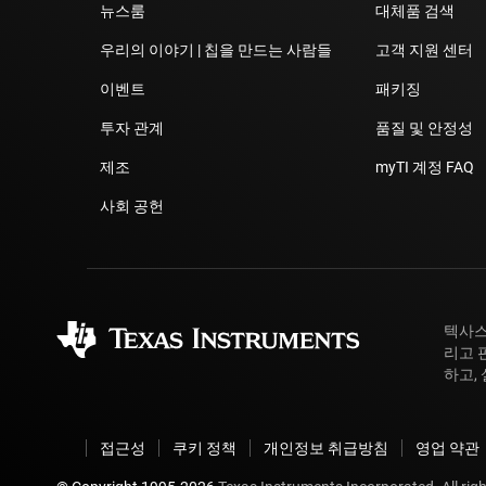
DLP 제품
저압측 드
뉴스룸
대체품 검색
우리의 이야기 | 칩을 만드는 사람들
고객 지원 센터
인터페이스
광학 디스
이벤트
패키징
절연
솔레노이드
투자 관계
품질 및 안정성
스테퍼 모
제조
myTI 계정 FAQ
사회 공헌
텍사스
리고 
하고,
접근성
쿠키 정책
개인정보 취급방침
영업 약관