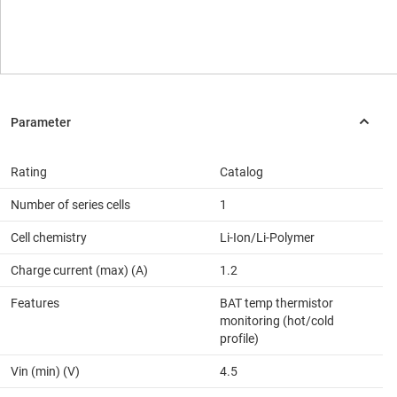
Rating
Catalog
Number of series cells
1
Cell chemistry
Li-Ion/Li-Polymer
Charge current (max) (A)
1.2
Features
BAT temp thermistor
monitoring (hot/cold
profile)
Vin (min) (V)
4.5