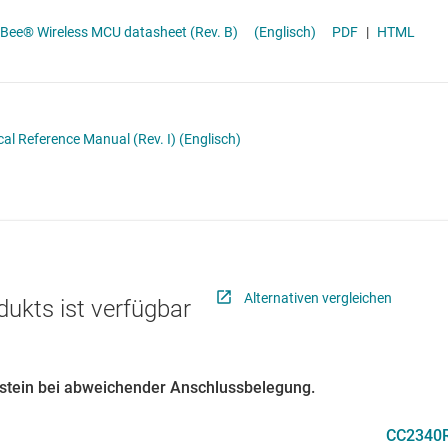
Schnittstelle
ee® Wireless MCU datasheet (Rev. B)
(Englisch)
PDF
|
HTML
Sensoren
Taktgeber & Timing
Verstärker
l Reference Manual (Rev. I)
(Englisch)
Alternativen vergleichen
dukts ist verfügbar
austein bei abweichender Anschlussbelegung.
CC2340