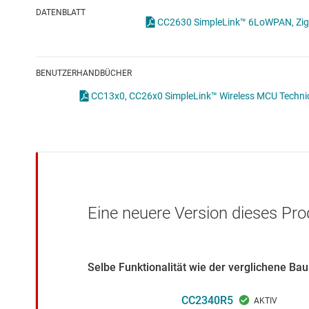
Drahtlose Konnektivität
DATENBLATT
CC2630 SimpleLink™ 6LoWPAN, ZigB
Energiemanagement
HF & Mikrowellen
BENUTZERHANDBÜCHER
Isolierung
CC13x0, CC26x0 SimpleLink™ Wireless MCU Technica
Eine neuere Version dieses Pro
Selbe Funktionalität wie der verglichene B
CC2340R5