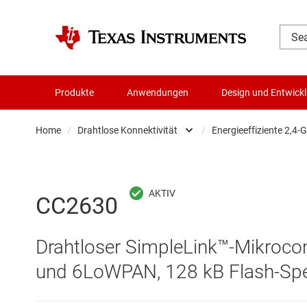
Produkte
Anwendungen
Design und Entwick
Home
/
Drahtlose Konnektivität
/
Energieeffiziente 2,4
Audio, Haptik und Piezo
Energi
Batteriemanagement-ICs
Produk
CC2630
Datenwandler
Weiter
Drahtloser SimpleLink™-Mikrocon
Die- & Wafer-Services
Weitre
und 6LoWPAN, 128 kB Flash-Spe
DLP-Produkte
WLAN-