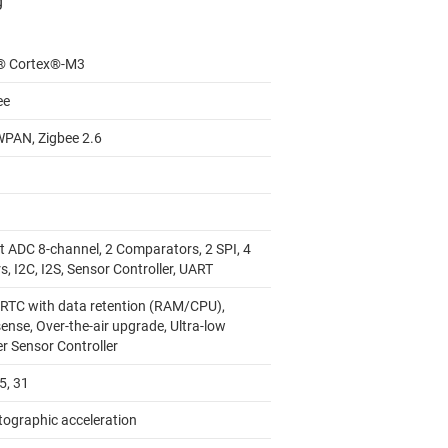
 Cortex®-M3
ee
PAN, Zigbee 2.6
it ADC 8-channel, 2 Comparators, 2 SPI, 4
s, I2C, I2S, Sensor Controller, UART
 RTC with data retention (RAM/CPU),
ense, Over-the-air upgrade, Ultra-low
r Sensor Controller
5, 31
tographic acceleration