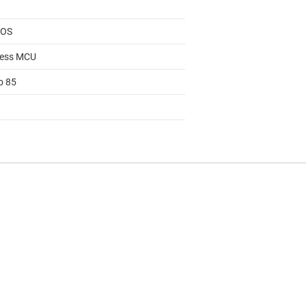
TOS
less MCU
o 85