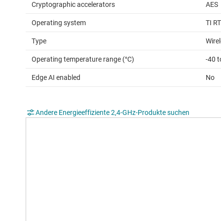
Cryptographic accelerators
AES
Operating system
TI R
Type
Wire
Operating temperature range (°C)
-40 t
Edge AI enabled
No
Andere Energieeffiziente 2,4-GHz-Produkte suchen