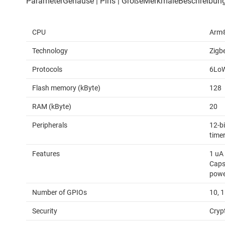
CPU
Arm®
Technology
Zigb
Protocols
6LoW
Flash memory (kByte)
128
RAM (kByte)
20
Peripherals
12-b
timer
Features
1 uA
Caps
powe
Number of GPIOs
10, 1
Security
Cryp