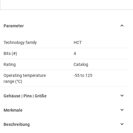
Technology family
HCT
Bits (#)
4
Rating
Catalog
Operating temperature
-55 to 125
range (°C)