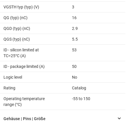
VGSTH typ (typ) (V)
3
QG (typ) (nC)
16
QGD (typ) (nC)
2.9
QGS (typ) (nC)
5.5
ID - silicon limited at
53
TC=25°C (A)
ID - package limited (A)
50
Logic level
No
Rating
Catalog
Operating temperature
-55 to 150
range (°C)