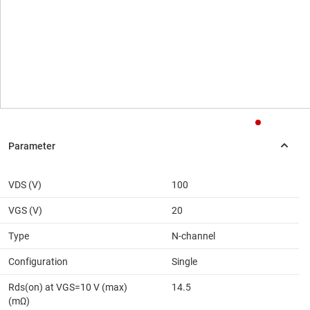
VDS (V)
100
VGS (V)
20
Type
N-channel
Configuration
Single
Rds(on) at VGS=10 V (max)
14.5
(mΩ)