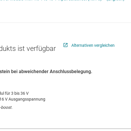
Stromversorgung von DDR-Speicher
Schnittstelle
Mehrkanal
lter
Sensoren
MOSFETs
Taktgeber & Timing
Verstärker
Alternativen vergleichen
dukts ist verfügbar
austein bei abweichender Anschlussbelegung.
 für 3 bis 36 V
 16 V Ausgangsspannung
-boost.