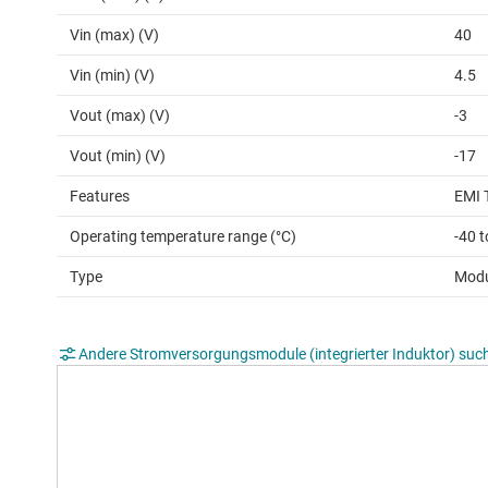
Vin (max) (V)
40
Vin (min) (V)
4.5
Vout (max) (V)
-3
Vout (min) (V)
-17
Features
EMI 
Operating temperature range (°C)
-40 t
Type
Modu
Andere Stromversorgungsmodule (integrierter Induktor) suc