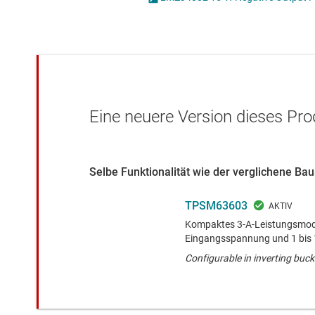
Drahtlose Konnektivität
ICs zur 
Energiemanagement
Lastscha
HF & Mikrowellen
Isolierung
Eine neuere Version dieses Pro
Selbe Funktionalität wie der verglichene B
TPSM63603
Kompaktes 3-A-Leistungsmodul
Eingangsspannung und 1 bis
Configurable in inverting buck