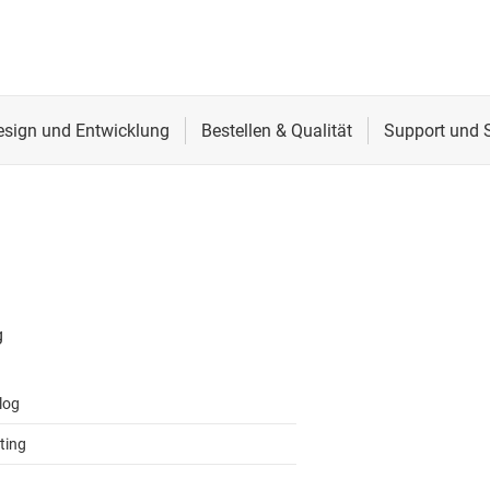
log
ting