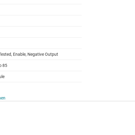
Tested, Enable, Negative Output
o 85
le
hen