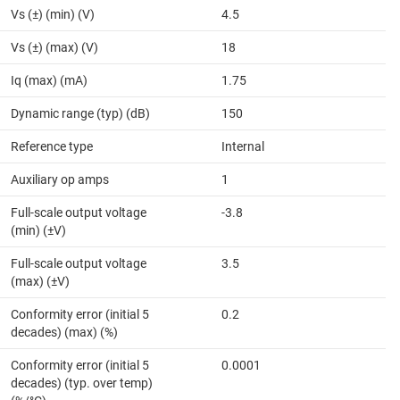
Vs (±) (min) (V)
4.5
Vs (±) (max) (V)
18
Iq (max) (mA)
1.75
Dynamic range (typ) (dB)
150
Reference type
Internal
Auxiliary op amps
1
Full-scale output voltage
-3.8
(min) (±V)
Full-scale output voltage
3.5
(max) (±V)
Conformity error (initial 5
0.2
decades) (max) (%)
Conformity error (initial 5
0.0001
decades) (typ. over temp)