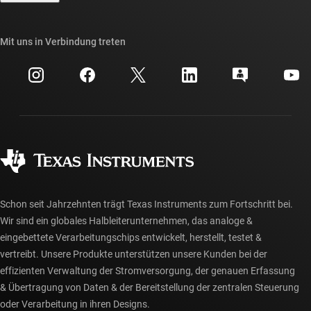
TI E2E™-Design-Support-Foren
Unsere Geschichten | Hinter dem Chip
API-Suiten von TI
Querverweis-Suche
Mit uns in Verbindung treten
Veranstaltungen
myTI-Firmenkonto
Kundensupportzentrum
Investorenbeziehungen
Versand, Zahlung und Steuern
Gehäuse
Fertigung
Häufig gestellte Fragen zu Bestellungen
Qualität & Zuverlässigkeit
Gesellschaftliches Engagement
Autorisierte Händler
myTI-Konto FAQs
Schon seit Jahrzehnten trägt Texas Instruments zum Fortschritt bei.
Wir sind ein globales Halbleiterunternehmen, das analoge &
eingebettete Verarbeitungschips entwickelt, herstellt, testet &
vertreibt. Unsere Produkte unterstützen unsere Kunden bei der
effizienten Verwaltung der Stromversorgung, der genauen Erfassung
& Übertragung von Daten & der Bereitstellung der zentralen Steuerung
oder Verarbeitung in ihren Designs.