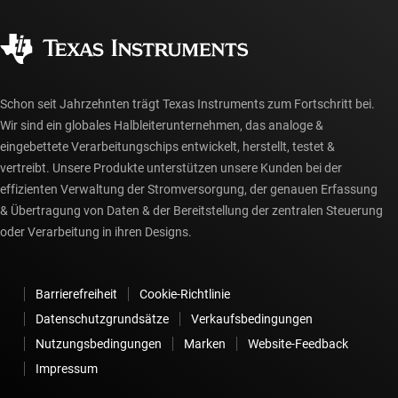
Qualität & Zuverlässigkeit
Gesellschaftliches Engagement
Autorisierte Händler
myTI-Konto FAQs
Schon seit Jahrzehnten trägt Texas Instruments zum Fortschritt bei.
Wir sind ein globales Halbleiterunternehmen, das analoge &
eingebettete Verarbeitungschips entwickelt, herstellt, testet &
vertreibt. Unsere Produkte unterstützen unsere Kunden bei der
effizienten Verwaltung der Stromversorgung, der genauen Erfassung
& Übertragung von Daten & der Bereitstellung der zentralen Steuerung
oder Verarbeitung in ihren Designs.
Barrierefreiheit
Cookie-Richtlinie
Datenschutzgrundsätze
Verkaufsbedingungen
Nutzungsbedingungen
Marken
Website-Feedback
Impressum