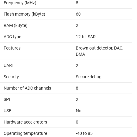
Frequency (MHz)
8
Flash memory (kByte)
60
RAM (kByte)
2
ADC type
12-bit SAR
Features
Brown out detector, DAC,
DMA
UART
2
Security
Secure debug
Number of ADC channels
8
SPI
2
USB
No
Hardware accelerators
0
Operating temperature
-40 to 85