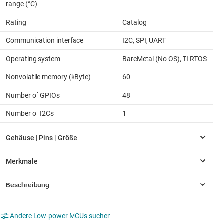
range (°C)
Rating
Catalog
Communication interface
I2C, SPI, UART
Operating system
BareMetal (No OS), TI RTOS
Nonvolatile memory (kByte)
60
Number of GPIOs
48
Number of I2Cs
1
Andere Low-power MCUs suchen