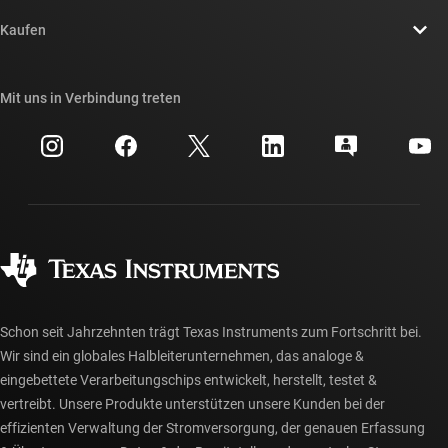
Kontakt
Newsroom
Kaufen
TI E2E™-Design-Support-Foren
Unsere Geschichten | Hinter dem Chip
API-Suiten von TI
Querverweis-Suche
Mit uns in Verbindung treten
Veranstaltungen
myTI-Firmenkonto
Kundensupportzentrum
Investorenbeziehungen
Versand, Zahlung und Steuern
Gehäuse
Fertigung
Häufig gestellte Fragen zu Bestellungen
Qualität & Zuverlässigkeit
Gesellschaftliches Engagement
Autorisierte Händler
myTI-Konto FAQs
Schon seit Jahrzehnten trägt Texas Instruments zum Fortschritt bei.
Wir sind ein globales Halbleiterunternehmen, das analoge &
eingebettete Verarbeitungschips entwickelt, herstellt, testet &
vertreibt. Unsere Produkte unterstützen unsere Kunden bei der
effizienten Verwaltung der Stromversorgung, der genauen Erfassung