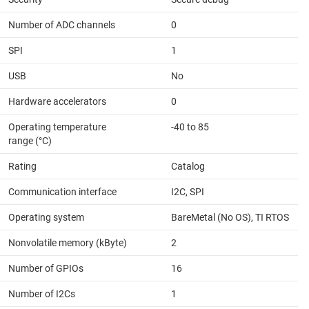
Number of ADC channels
0
SPI
1
USB
No
Hardware accelerators
0
Operating temperature
-40 to 85
range (°C)
Rating
Catalog
Communication interface
I2C, SPI
Operating system
BareMetal (No OS), TI RTOS
Nonvolatile memory (kByte)
2
Number of GPIOs
16
Number of I2Cs
1