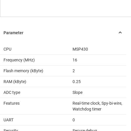
CPU
MSP430
Frequency (MHz)
16
Flash memory (kByte)
2
RAM (kByte)
0.25
ADC type
Slope
Features
Real-time clock, Spy-bi-wire,
Watchdog timer
UART
0
Security
Secure debug