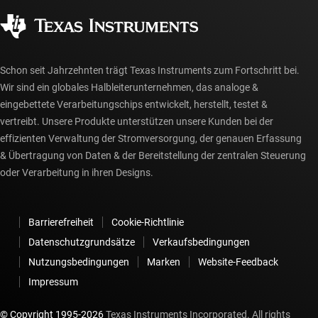
Gesellschaftliches Engagement
Autorisierte Händler
myTI-Konto FAQs
Schon seit Jahrzehnten trägt Texas Instruments zum Fortschritt bei.
Wir sind ein globales Halbleiterunternehmen, das analoge &
eingebettete Verarbeitungschips entwickelt, herstellt, testet &
vertreibt. Unsere Produkte unterstützen unsere Kunden bei der
effizienten Verwaltung der Stromversorgung, der genauen Erfassung
& Übertragung von Daten & der Bereitstellung der zentralen Steuerung
oder Verarbeitung in ihren Designs.
Barrierefreiheit
Cookie-Richtlinie
Datenschutzgrundsätze
Verkaufsbedingungen
Nutzungsbedingungen
Marken
Website-Feedback
Impressum
© Copyright 1995-
2026
Texas Instruments Incorporated. All rights