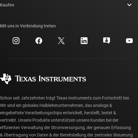
Newsroom
Kaufen
TI E2E™-Design-Support-Foren
Unsere Geschichten | Hinter dem Chip
API-Suiten von TI
Querverweis-Suche
Mit uns in Verbindung treten
Veranstaltungen
myTI-Firmenkonto
Kundensupportzentrum
Investorenbeziehungen
Versand, Zahlung und Steuern
Gehäuse
Fertigung
Häufig gestellte Fragen zu Bestellungen
Qualität & Zuverlässigkeit
Gesellschaftliches Engagement
Autorisierte Händler
myTI-Konto FAQs
Schon seit Jahrzehnten trägt Texas Instruments zum Fortschritt bei.
Wir sind ein globales Halbleiterunternehmen, das analoge &
eingebettete Verarbeitungschips entwickelt, herstellt, testet &
vertreibt. Unsere Produkte unterstützen unsere Kunden bei der
effizienten Verwaltung der Stromversorgung, der genauen Erfassung
& Übertragung von Daten & der Bereitstellung der zentralen Steuerung