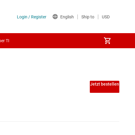
er TI
 PECL-ICs
Jetzt bestellen
ICs
A-ICs