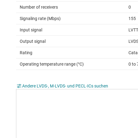
Number of receivers
0
Signaling rate (Mbps)
155
Input signal
LVT
Output signal
LVD
Rating
Cata
Operating temperature range (°C)
0 to 
Andere LVDS-, M-LVDS- und PECL-ICs suchen