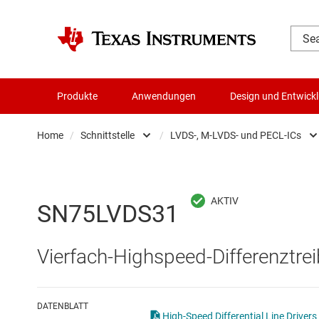
Produkte
Anwendungen
Design und Entwick
Home
/
Schnittstelle
/
LVDS-, M-LVDS- und PECL-ICs
Audio, Haptik und Piezo
Andere Schnittste
Batteriemanagement-ICs
CAN-Transceiver
SN75LVDS31
Datenwandler
Ethernet-ICs
Vierfach-Highspeed-Differenztrei
Die- & Wafer-Services
HDMI-, DisplayPor
DLP-Produkte
Highspeed-SerDe
DATENBLATT
High-Speed Differential Line Drivers