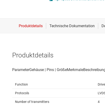
Drahtlose Konnektivität
I2C-, I3C- & SPI-I
Energiemanagement
ICs für Schnittste
HF & Mikrowellen
ICs für serielle dig
Isolierung
IO-Link und Digita
Produktdetails
Function
Drive
Protocols
LVD
Number of transmitters
4