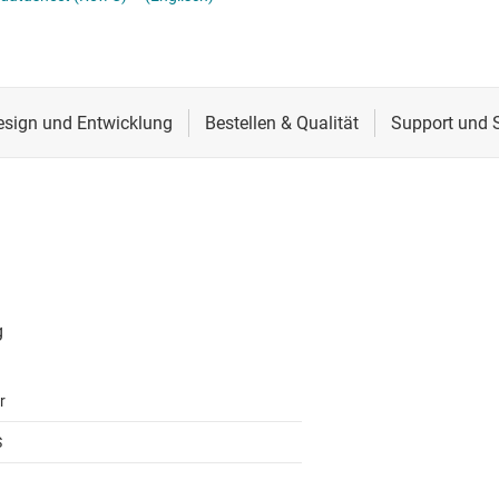
CS
Schnittstelle
RS-485- & RS-422-Tr
lle für Multischaltererfassung (MSDI)
Sensoren
System-Basis-Chips
itale Schnittstelle (SDI)
Taktgeber & Timing
USB-ICs
l-E/A
Verstärker
r
S