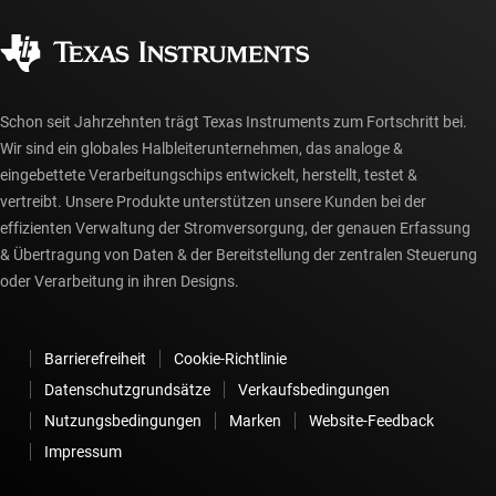
Qualität & Zuverlässigkeit
Gesellschaftliches Engagement
Autorisierte Händler
myTI-Konto FAQs
Schon seit Jahrzehnten trägt Texas Instruments zum Fortschritt bei.
Wir sind ein globales Halbleiterunternehmen, das analoge &
eingebettete Verarbeitungschips entwickelt, herstellt, testet &
vertreibt. Unsere Produkte unterstützen unsere Kunden bei der
effizienten Verwaltung der Stromversorgung, der genauen Erfassung
& Übertragung von Daten & der Bereitstellung der zentralen Steuerung
oder Verarbeitung in ihren Designs.
Barrierefreiheit
Cookie-Richtlinie
Datenschutzgrundsätze
Verkaufsbedingungen
Nutzungsbedingungen
Marken
Website-Feedback
Impressum