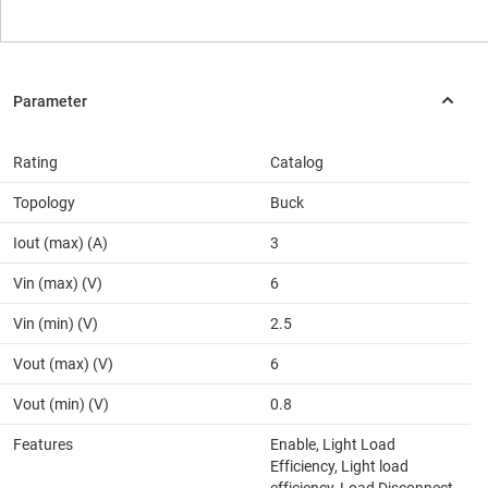
Rating
Catalog
Topology
Buck
Iout (max) (A)
3
Vin (max) (V)
6
Vin (min) (V)
2.5
Vout (max) (V)
6
Vout (min) (V)
0.8
Features
Enable, Light Load
Efficiency, Light load
efficiency, Load Disconnect,