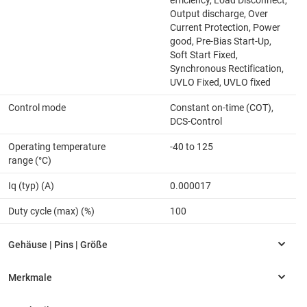
Output discharge, Over
Current Protection, Power
good, Pre-Bias Start-Up,
Soft Start Fixed,
Synchronous Rectification,
UVLO Fixed, UVLO fixed
Control mode
Constant on-time (COT),
DCS-Control
Operating temperature
-40 to 125
range (°C)
Iq (typ) (A)
0.000017
Duty cycle (max) (%)
100