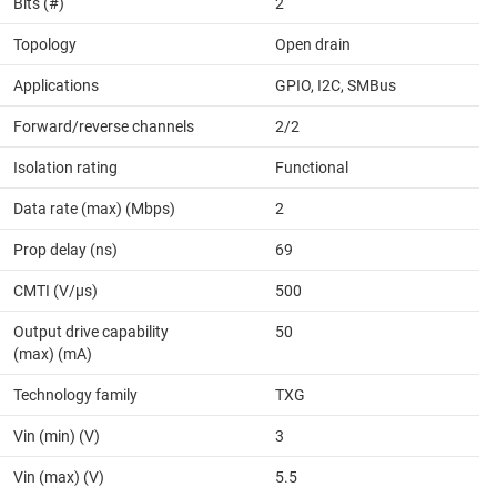
Bits (#)
2
Topology
Open drain
Applications
GPIO, I2C, SMBus
Forward/reverse channels
2/2
Isolation rating
Functional
Data rate (max) (Mbps)
2
Prop delay (ns)
69
CMTI (V/µs)
500
Output drive capability
50
(max) (mA)
Technology family
TXG
Vin (min) (V)
3
Vin (max) (V)
5.5