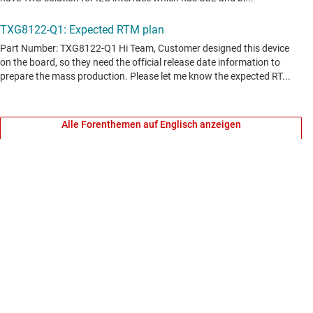
Alle Forenthemen auf Englisch anzeigen
Inhalte werden ohne Gewähr von TI und der Community bereitgestellt.
Sie stellen keine Spezifikationen von TI dar. Siehe
Nutzungsbedingungen
.
Bei Fragen zu den Themen Qualität, Gehäuse oder Bestellung von TI-
Produkten siehe
TI-Support
. ​​​​​​​​​​​​​​