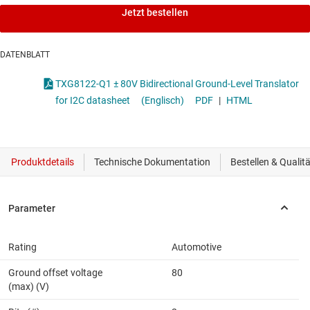
Jetzt bestellen
DATENBLATT
TXG8122-Q1 ± 80V Bidirectional Ground-Level Translator
for I2C datasheet
(Englisch)
PDF
|
HTML
Rating
Automotive
Ground offset voltage
80
(max) (V)