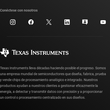
Nuestras historias | Detrás del chip
Suites de API de TI
Búsqueda de referencias cruzadas
Conéctese con nosotros
Eventos
Cuentas de empresa myTI
Centro de atención al cliente
Relaciones con los inversionistas
Envío, pago e impuestos
Empaque
Fabricación
Preguntas frecuentes sobre pedidos
Calidad y confiabilidad
Ciudadanía corporativa
Distribuidores autorizados
Preguntas frecuentes sobre la cuenta myTI
Texas Instruments lleva décadas haciendo posible el progreso. Somos
una empresa mundial de semiconductores que diseña, fabrica, prueba
y vende chips de procesamiento analógico e integrado. Nuestros
productos ayudan a nuestros clientes a gestionar eficazmente la
energía, a detectar y transmitir datos con precisión y a proporcionar
un control o procesamiento centralizado en sus diseños.