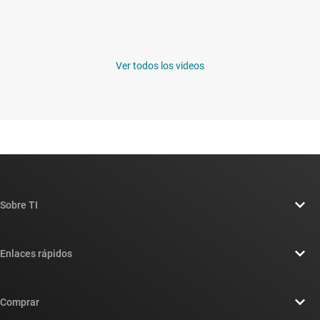
Ver todos los videos
Sobre TI
Información general sobre Acerca de TI
Enlaces rápidos
Carreras laborales
Contáctenos
Sala de redacción
Comprar
Foros de soporte de diseño de TI E2E™