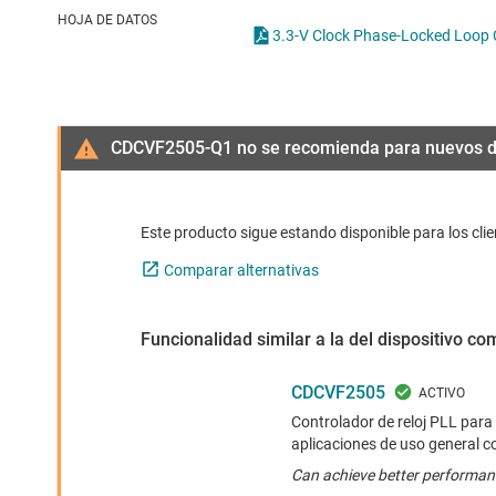
Conectividad inalámbrica
Reloje
HOJA DE DATOS
3.3-V Clock Phase-Locked Loop C
Controladores para motores
Sincron
Convertidores de datos
CDCVF2505-Q1 no se recomienda para nuevos d
Interfaz
Este producto sigue estando disponible para los cli
Comparar alternativas
Funcionalidad similar a la del dispositivo c
CDCVF2505
Controlador de reloj PLL para
aplicaciones de uso general c
Can achieve better performan