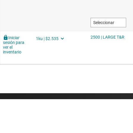
Comprar
Conéctese c
Suites de API de TI