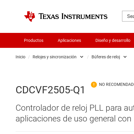
Productos
Aplicaciones
Diseño y desarrollo
Inicio
/
Relojes y sincronización
/
Búferes de reloj
Administración de potencia
Búferes
Aislamiento
Generad
CDCVF2505-Q1
Amplificadores
Limpiad
Controlador de reloj PLL para a
Audio, háptica y piezoeléctrica
Oscila
aplicaciones de uso general con
Circuitos integrados de gestión de bate
Other 