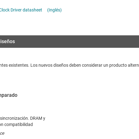
s en tiempo real (RTC) y temporizadores
Radiofrecuencia y microondas
lock Driver datasheet
(Inglés)
izadores de red de reloj
Relojes y sincronización
Sensores
iseños
Servicios de chip y oblea
entes existentes. Los nuevos diseños deben considerar un producto altern
omparado
 sincronización. DRAM y
on compatibilidad
ce