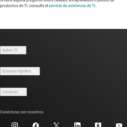
Si tiene alguna pregunta sobre calidad, encapsulados o pedido de
productos de TI, consulte el
servicio de asistencia de TI
. ​​​​​​​​​​​​​​
Sobre TI
Información general sobre Acerca de TI
Enlaces rápidos
Carreras laborales
Contáctenos
Sala de redacción
Comprar
Foros de soporte de diseño de TI E2E™
Nuestras historias | Detrás del chip
Suites de API de TI
Búsqueda de referencias cruzadas
Conéctese con nosotros
Eventos
Cuentas de empresa myTI
Centro de atención al cliente
Relaciones con los inversionistas