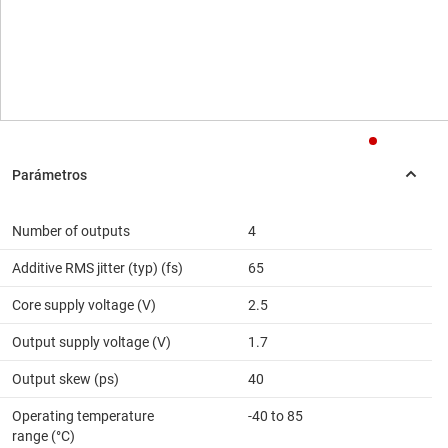
Number of outputs
4
Additive RMS jitter (typ) (fs)
65
Core supply voltage (V)
2.5
Output supply voltage (V)
1.7
Output skew (ps)
40
Operating temperature
-40 to 85
range (°C)