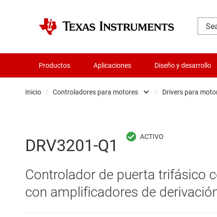
Productos
Aplicaciones
Diseño y desarrollo
Inicio
/
Controladores para motores
/
Drivers para moto
Administración de potencia
Dr
Aislamiento
Dr
DRV3201-Q1
Amplificadores
Dr
Controlador de puerta trifásico
Audio, háptica y piezoeléctrica
Dr
con amplificadores de derivació
Circuitos integrados de gestión de bate
Dr