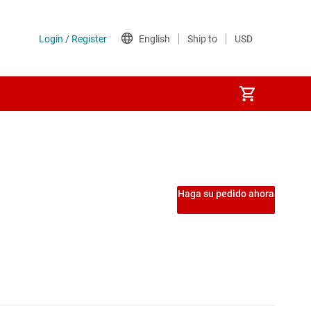
LDC
DC de control integrado
Haga su pedido ahora