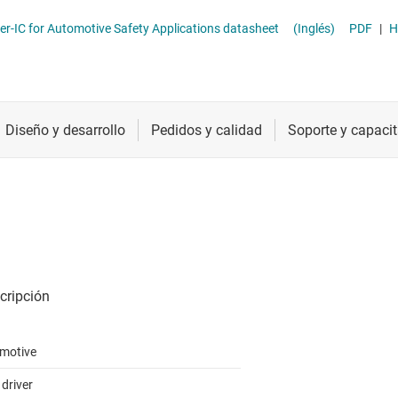
llium nitride (GaN) motor drivers
Radiofrecuencia y microondas
DRV3201-Q1 3 Phase Motor Driver-IC for Automotive Safety Applications datasheet
(Inglés)
PDF
|
H
her motor drivers
Relojes y sincronización
Sensores
Servicios de chip y oblea
motive
driver