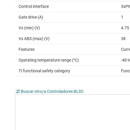
Control interface
3xP
Gate drive (A)
1
Vs (min) (V)
4.75
Vs ABS (max) (V)
38
Features
Curre
Operating temperature range (°C)
-40 
TI functional safety category
Func
Buscar otro/a Controladores BLDC