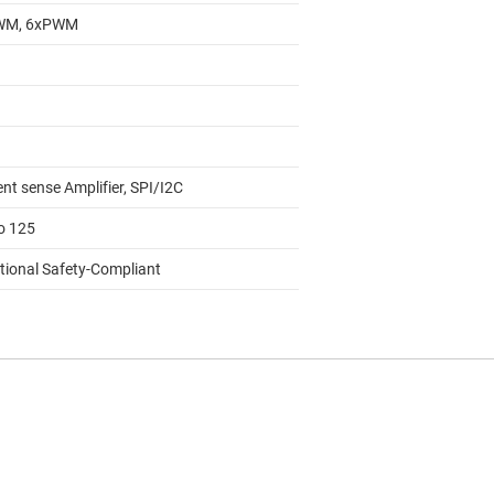
WM, 6xPWM
nt sense Amplifier, SPI/I2C
to 125
tional Safety-Compliant