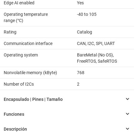
Edge AI enabled
Yes
Operating temperature
-40 to 105
range (°C)
Rating
Catalog
Communication interface
CAN, I2C, SPI, UART
Operating system
BareMetal (No OS),
FreeRTOS, SafeRTOS
Nonvolatile memory (kByte)
768
Number of I2Cs
2