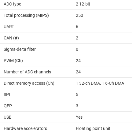
ADC type
2 12-bit
Total processing (MIPS)
250
UART
6
CAN (#)
2
Sigma-delta filter
0
PWM (Ch)
24
Number of ADC channels
24
Direct memory access (Ch)
1 32-ch DMA, 1 6-Ch DMA
SPI
5
QEP
3
USB
Yes
Hardware accelerators
Floating point unit