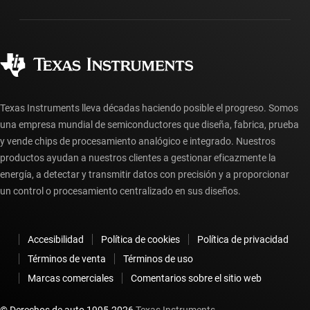
Empaque
Fabricación
Preguntas frecuentes sobre pedidos
Calidad y confiabilidad
Ciudadanía corporativa
Distribuidores autorizados
Preguntas frecuentes sobre la cuenta myTI
Texas Instruments lleva décadas haciendo posible el progreso. Somos
una empresa mundial de semiconductores que diseña, fabrica, prueba
y vende chips de procesamiento analógico e integrado. Nuestros
productos ayudan a nuestros clientes a gestionar eficazmente la
energía, a detectar y transmitir datos con precisión y a proporcionar
un control o procesamiento centralizado en sus diseños.
Accesibilidad
Política de cookies
Política de privacidad
Términos de venta
Términos de uso
Marcas comerciales
Comentarios sobre el sitio web