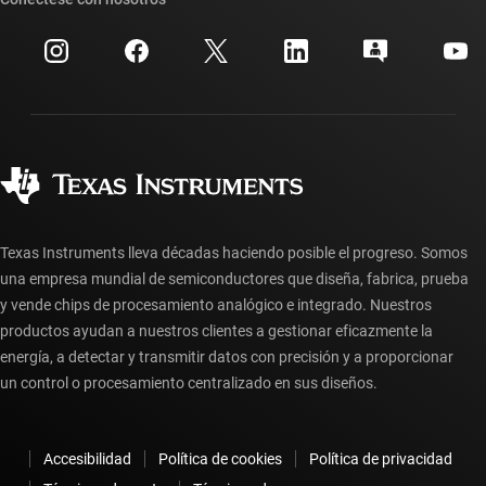
Eventos
Cuentas de empresa myTI
Centro de atención al cliente
Relaciones con los inversionistas
Envío, pago e impuestos
Empaque
Fabricación
Preguntas frecuentes sobre pedidos
Calidad y confiabilidad
Ciudadanía corporativa
Distribuidores autorizados
Preguntas frecuentes sobre la cuenta myTI
Texas Instruments lleva décadas haciendo posible el progreso. Somos
una empresa mundial de semiconductores que diseña, fabrica, prueba
y vende chips de procesamiento analógico e integrado. Nuestros
productos ayudan a nuestros clientes a gestionar eficazmente la
energía, a detectar y transmitir datos con precisión y a proporcionar
un control o procesamiento centralizado en sus diseños.
Accesibilidad
Política de cookies
Política de privacidad