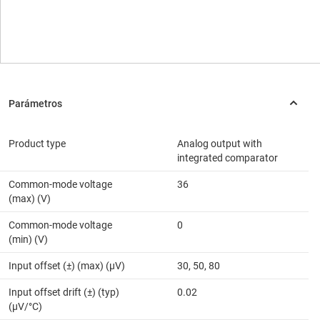
Product type
Analog output with
integrated comparator
Common-mode voltage
36
(max) (V)
Common-mode voltage
0
(min) (V)
Input offset (±) (max) (µV)
30, 50, 80
Input offset drift (±) (typ)
0.02
(µV/°C)