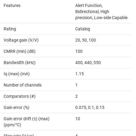
Features
Alert Function,
Bidirectional, High
precision, Low-side Capable
Rating
Catalog
Voltage gain (V/V)
20, 50, 100
CMRR (min) (dB)
100
Bandwidth (kHz)
400, 440, 550
Iq (max) (mA)
1.15
Number of channels
1
Comparators (#)
2
Gain error (%)
0.075, 0.1, 0.15
Gain error drift (±) (max)
10
(ppm/°C)