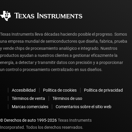
Calidad y confiabilidad
Ciudadanía corporativa
Distribuidores autorizados
Preguntas frecuentes sobre la cuenta myTI
Texas Instruments lleva décadas haciendo posible el progreso. Somos
una empresa mundial de semiconductores que diseña, fabrica, prueba
y vende chips de procesamiento analógico e integrado. Nuestros
productos ayudan a nuestros clientes a gestionar eficazmente la
energía, a detectar y transmitir datos con precisión y a proporcionar
un control o procesamiento centralizado en sus diseños.
Accesibilidad
Política de cookies
Política de privacidad
Términos de venta
Términos de uso
Marcas comerciales
Comentarios sobre el sitio web
© Derechos de auto 1995-
2026
Texas Instruments
Incorporated. Todos los derechos reservados.