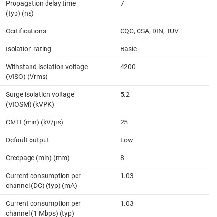
Propagation delay time
7
(typ) (ns)
Certifications
CQC, CSA, DIN, TUV
Isolation rating
Basic
Withstand isolation voltage
4200
(VISO) (Vrms)
Surge isolation voltage
5.2
(VIOSM) (kVPK)
CMTI (min) (kV/µs)
25
Default output
Low
Creepage (min) (mm)
8
Current consumption per
1.03
channel (DC) (typ) (mA)
Current consumption per
1.03
channel (1 Mbps) (typ)