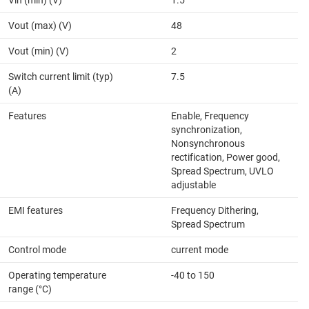
Vin (min) (V)
1.5
Vout (max) (V)
48
Vout (min) (V)
2
Switch current limit (typ)
7.5
(A)
Features
Enable, Frequency
synchronization,
Nonsynchronous
rectification, Power good,
Spread Spectrum, UVLO
adjustable
EMI features
Frequency Dithering,
Spread Spectrum
Control mode
current mode
Operating temperature
-40 to 150
range (°C)