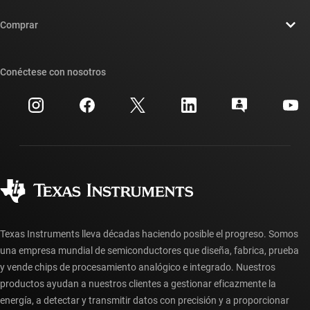
Contáctenos
Sala de redacción
Comprar
Foros de soporte de diseño de TI E2E™
Nuestras historias | Detrás del chip
Suites de API de TI
Búsqueda de referencias cruzadas
Conéctese con nosotros
Eventos
Cuentas de empresa myTI
Centro de atención al cliente
Relaciones con los inversionistas
Envío, pago e impuestos
Empaque
Fabricación
Preguntas frecuentes sobre pedidos
Calidad y confiabilidad
Ciudadanía corporativa
Distribuidores autorizados
Preguntas frecuentes sobre la cuenta myTI
Texas Instruments lleva décadas haciendo posible el progreso. Somos
una empresa mundial de semiconductores que diseña, fabrica, prueba
y vende chips de procesamiento analógico e integrado. Nuestros
productos ayudan a nuestros clientes a gestionar eficazmente la
energía, a detectar y transmitir datos con precisión y a proporcionar