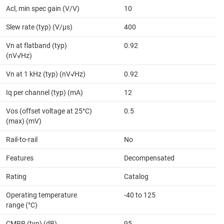
Acl, min spec gain (V/V)
10
Slew rate (typ) (V/µs)
400
Vn at flatband (typ)
0.92
(nV√Hz)
Vn at 1 kHz (typ) (nV√Hz)
0.92
Iq per channel (typ) (mA)
12
Vos (offset voltage at 25°C)
0.5
(max) (mV)
Rail-to-rail
No
Features
Decompensated
Rating
Catalog
Operating temperature
-40 to 125
range (°C)
CMRR (typ) (dB)
95