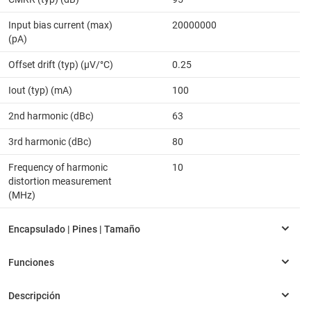
Input bias current (max)
20000000
(pA)
Offset drift (typ) (µV/°C)
0.25
Iout (typ) (mA)
100
2nd harmonic (dBc)
63
3rd harmonic (dBc)
80
Frequency of harmonic
10
distortion measurement
(MHz)