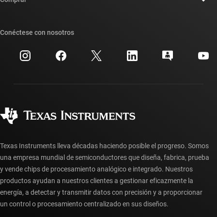
Foros de soporte de diseño de TI E2E™
Nuestras historias | Detrás del chip
Suites de API de TI
Búsqueda de referencias cruzadas
Conéctese con nosotros
Eventos
Cuentas de empresa myTI
Centro de atención al cliente
Relaciones con los inversionistas
Envío, pago e impuestos
Empaque
Fabricación
Preguntas frecuentes sobre pedidos
Calidad y confiabilidad
Ciudadanía corporativa
Distribuidores autorizados
Preguntas frecuentes sobre la cuenta myTI
Texas Instruments lleva décadas haciendo posible el progreso. Somos
una empresa mundial de semiconductores que diseña, fabrica, prueba
y vende chips de procesamiento analógico e integrado. Nuestros
productos ayudan a nuestros clientes a gestionar eficazmente la
energía, a detectar y transmitir datos con precisión y a proporcionar
un control o procesamiento centralizado en sus diseños.