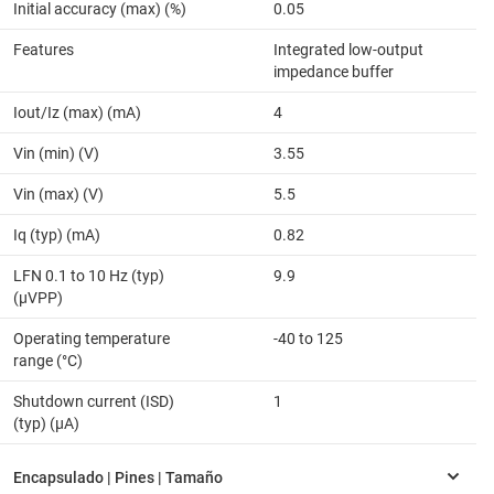
Initial accuracy (max) (%)
0.05
Features
Integrated low-output
impedance buffer
Iout/Iz (max) (mA)
4
Vin (min) (V)
3.55
Vin (max) (V)
5.5
Iq (typ) (mA)
0.82
LFN 0.1 to 10 Hz (typ)
9.9
(µVPP)
Operating temperature
-40 to 125
range (°C)
Shutdown current (ISD)
1
(typ) (µA)