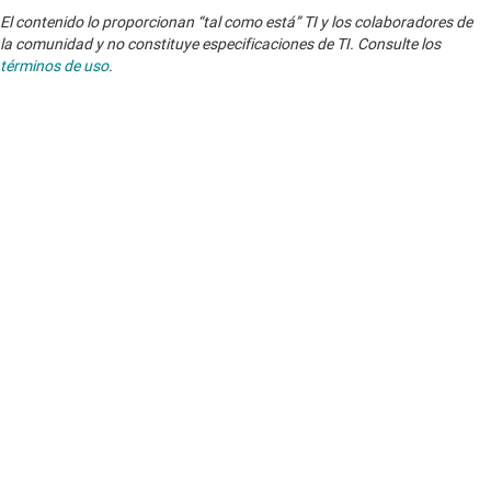
El contenido lo proporcionan “tal como está” TI y los colaboradores de
la comunidad y no constituye especificaciones de TI. Consulte los
términos de uso
.
Si tiene alguna pregunta sobre calidad, encapsulados o pedido de
productos de TI, consulte el
servicio de asistencia de TI
. ​​​​​​​​​​​​​​
Sobre TI
Información general sobre Acerca de TI
Enlaces rápidos
Carreras laborales
Contáctenos
Sala de redacción
Comprar
Foros de soporte de diseño de TI E2E™