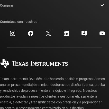
Contáctenos
Sala de redacción
Comprar
Foros de soporte de diseño de TI E2E™
Nuestras historias | Detrás del chip
Suites de API de TI
Búsqueda de referencias cruzadas
Conéctese con nosotros
Eventos
Cuentas de empresa myTI
Centro de atención al cliente
Relaciones con los inversionistas
Envío, pago e impuestos
Empaque
Fabricación
Preguntas frecuentes sobre pedidos
Calidad y confiabilidad
Ciudadanía corporativa
Distribuidores autorizados
Preguntas frecuentes sobre la cuenta myTI
Texas Instruments lleva décadas haciendo posible el progreso. Somos
una empresa mundial de semiconductores que diseña, fabrica, prueba
y vende chips de procesamiento analógico e integrado. Nuestros
productos ayudan a nuestros clientes a gestionar eficazmente la
energía, a detectar y transmitir datos con precisión y a proporcionar
un control o procesamiento centralizado en sus diseños.