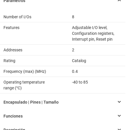
Number of I/Os
8
Features
Adjustable I/O level,
Configuration registers,
Interrupt pin, Reset pin
Addresses
2
Rating
Catalog
Frequency (max) (MHz)
0.4
Operating temperature
-40 to 85
range (°C)