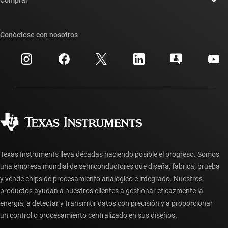
Comprar
Foros de soporte de diseño de TI E2E™
Nuestras historias | Detrás del chip
Suites de API de TI
Búsqueda de referencias cruzadas
Conéctese con nosotros
Eventos
Cuentas de empresa myTI
Centro de atención al cliente
Relaciones con los inversionistas
Envío, pago e impuestos
Empaque
Fabricación
Preguntas frecuentes sobre pedidos
Calidad y confiabilidad
Ciudadanía corporativa
Distribuidores autorizados
Preguntas frecuentes sobre la cuenta myTI
Texas Instruments lleva décadas haciendo posible el progreso. Somos
una empresa mundial de semiconductores que diseña, fabrica, prueba
y vende chips de procesamiento analógico e integrado. Nuestros
productos ayudan a nuestros clientes a gestionar eficazmente la
energía, a detectar y transmitir datos con precisión y a proporcionar
un control o procesamiento centralizado en sus diseños.