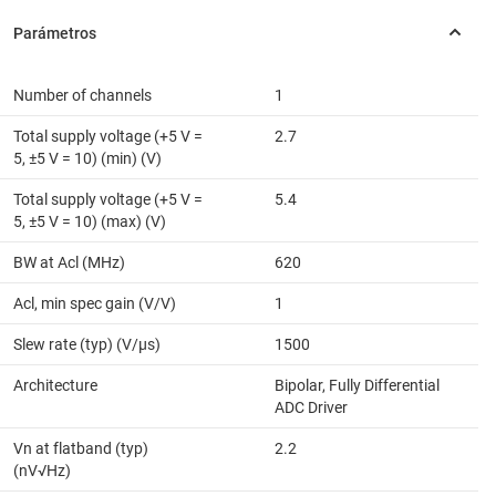
Number of channels
1
Total supply voltage (+5 V =
2.7
5, ±5 V = 10) (min) (V)
Total supply voltage (+5 V =
5.4
5, ±5 V = 10) (max) (V)
BW at Acl (MHz)
620
Acl, min spec gain (V/V)
1
Slew rate (typ) (V/µs)
1500
Architecture
Bipolar, Fully Differential
ADC Driver
Vn at flatband (typ)
2.2
(nV√Hz)