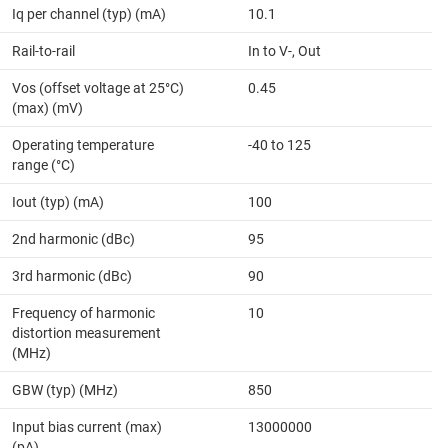
Iq per channel (typ) (mA)
10.1
Rail-to-rail
In to V-, Out
Vos (offset voltage at 25°C)
0.45
(max) (mV)
Operating temperature
-40 to 125
range (°C)
Iout (typ) (mA)
100
2nd harmonic (dBc)
95
3rd harmonic (dBc)
90
Frequency of harmonic
10
distortion measurement
(MHz)
GBW (typ) (MHz)
850
Input bias current (max)
13000000
(pA)