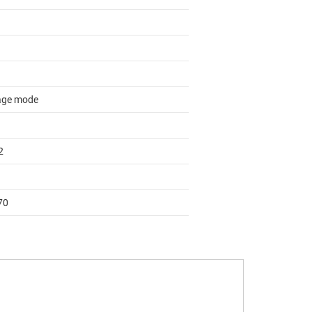
age mode
2
70