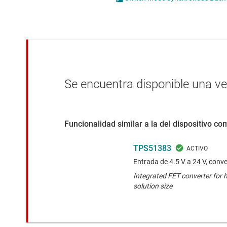
Conectividad inalámbrica
Con
Controladores para motores
Con
Convertidores de datos
Interfaz
Se encuentra disponible una v
Funcionalidad similar a la del dispositivo c
TPS51383
Entrada de 4.5 V a 24 V, conve
Integrated FET converter for hi
solution size