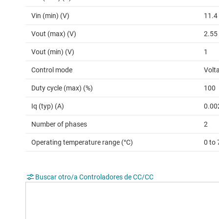
Vin (min) (V)
11.4
Vout (max) (V)
2.55
Vout (min) (V)
1
Control mode
Volt
Duty cycle (max) (%)
100
Iq (typ) (A)
0.00
Number of phases
2
Operating temperature range (°C)
0 to 
Buscar otro/a Controladores de CC/CC