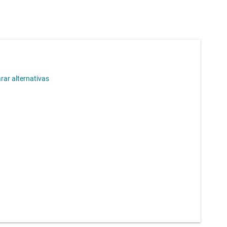
Módulos de energía CC/CC
Other power management
ar alternativas