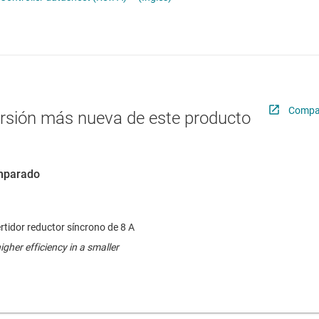
troladores LED
Radiofrecuencia y microondas
troladores y alimentación para pantallas LCD y OLED
Relojes y sincronización
Sensores
Servicios de chip y oblea
Compar
ersión más nueva de este producto
omparado
rtidor reductor síncrono de 8 A
gher efficiency in a smaller