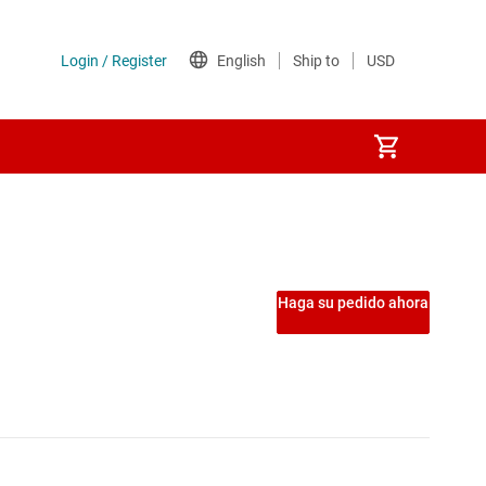
Etapas de potencia
Interruptores de carga
Haga su pedido ahora
Interruptores del lado de tierra
Interruptores y controladores de protección de potencia
MOSFET