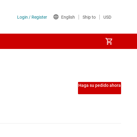
ntegrados USB
S digitales
Haga su pedido ahora
faces
res-deserializadores de alta velocidad
res CAN