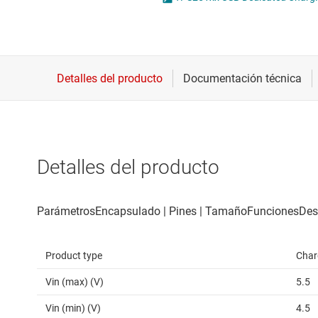
Conectividad inalámbrica
Circuitos integrados H
Controladores para motores
Circuitos integrados 
Convertidores de datos
Circuitos integrados p
Interfaz
Circuitos integrados P
Detalles del producto
Product type
Charg
Vin (max) (V)
5.5
Vin (min) (V)
4.5