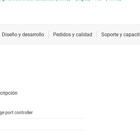
DMI, DisplayPort y MIPI
PHY y puentes USB
Radiofrecuencia y microondas
Transcepto
LVDS, M-LVDS y PECL
Redrivers y multiplexores USB
Relojes y sincronización
Transcepto
ara redes ópticas
Sensores
Transcepto
CIe, SAS y SATA
Servicios de chip y oblea
e port controller