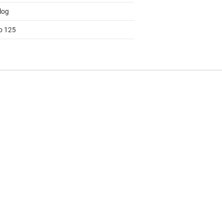
log
to 125