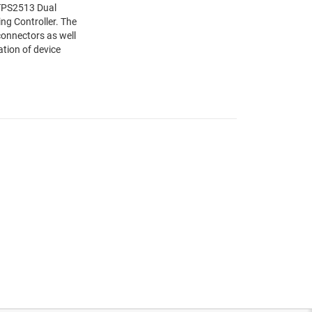
e TPS2513 Dual
ng Controller. The
onnectors as well
ation of device